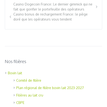
Casino Dogecoin France : Le dernier gimmick qui ne
fait que gonfler le portefeuille des opérateurs
Casino bonus de rechargement France : le piège
doré que les opérateurs vous tendent
Nos filières
Bovin lait
Comité de filière
Plan régional de filière bovin lait 2023-2027
Filières au lait cru
CBPE