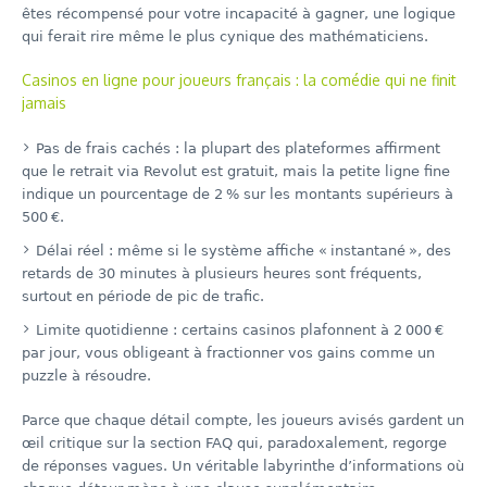
êtes récompensé pour votre incapacité à gagner, une logique
qui ferait rire même le plus cynique des mathématiciens.
Casinos en ligne pour joueurs français : la comédie qui ne finit
jamais
Pas de frais cachés : la plupart des plateformes affirment
que le retrait via Revolut est gratuit, mais la petite ligne fine
indique un pourcentage de 2 % sur les montants supérieurs à
500 €.
Délai réel : même si le système affiche « instantané », des
retards de 30 minutes à plusieurs heures sont fréquents,
surtout en période de pic de trafic.
Limite quotidienne : certains casinos plafonnent à 2 000 €
par jour, vous obligeant à fractionner vos gains comme un
puzzle à résoudre.
Parce que chaque détail compte, les joueurs avisés gardent un
œil critique sur la section FAQ qui, paradoxalement, regorge
de réponses vagues. Un véritable labyrinthe d’informations où