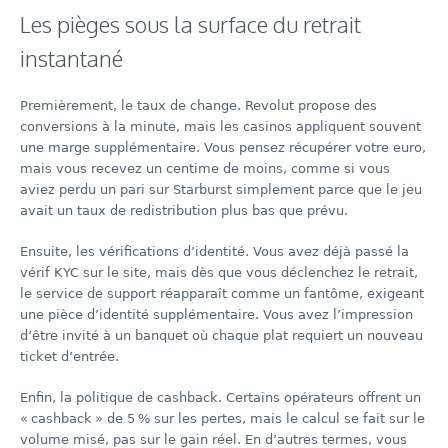
Les pièges sous la surface du retrait
instantané
Premièrement, le taux de change. Revolut propose des
conversions à la minute, mais les casinos appliquent souvent
une marge supplémentaire. Vous pensez récupérer votre euro,
mais vous recevez un centime de moins, comme si vous
aviez perdu un pari sur Starburst simplement parce que le jeu
avait un taux de redistribution plus bas que prévu.
Ensuite, les vérifications d’identité. Vous avez déjà passé la
vérif KYC sur le site, mais dès que vous déclenchez le retrait,
le service de support réapparaît comme un fantôme, exigeant
une pièce d’identité supplémentaire. Vous avez l’impression
d’être invité à un banquet où chaque plat requiert un nouveau
ticket d’entrée.
Enfin, la politique de cashback. Certains opérateurs offrent un
« cashback » de 5 % sur les pertes, mais le calcul se fait sur le
volume misé, pas sur le gain réel. En d’autres termes, vous