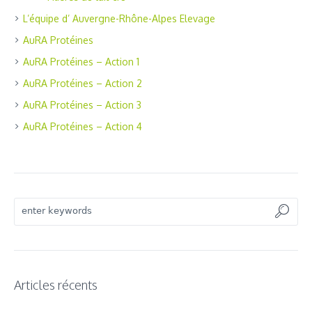
L’équipe d’ Auvergne-Rhône-Alpes Elevage
AuRA Protéines
AuRA Protéines – Action 1
AuRA Protéines – Action 2
AuRA Protéines – Action 3
AuRA Protéines – Action 4
Articles récents