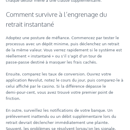
chaque détour mène à une clause supplémentaire.
Comment survivre à l’engrenage du
retrait instantané
Adoptez une posture de méfiance. Commencez par tester le
processus avec un dépôt minime, puis déclenchez un retrait
de la même valeur. Vous verrez rapidement si le système est
réellement « instantané » ou s’il s’agit d’un tour de
passe‑passe destiné à masquer les frais cachés.
Ensuite, comparez les taux de conversion. Ouvrez votre
application Revolut, notez le cours du jour, puis comparez-le à
celui affiché par le casino. Si la différence dépasse le
demi‑pour‑cent, vous avez trouvé votre premier point de
friction.
En outre, surveillez les notifications de votre banque. Un
prélèvement inattendu ou un débit supplémentaire lors du
retrait devrait déclencher immédiatement une plainte.
Souvent, les problèmes se résolvent lorsqu’on les signale,