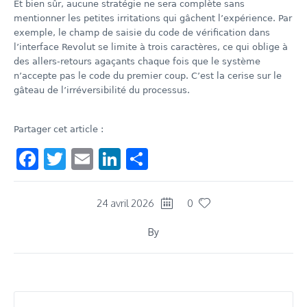
Et bien sûr, aucune stratégie ne sera complète sans
mentionner les petites irritations qui gâchent l’expérience. Par
exemple, le champ de saisie du code de vérification dans
l’interface Revolut se limite à trois caractères, ce qui oblige à
des allers‑retours agaçants chaque fois que le système
n’accepte pas le code du premier coup. C’est la cerise sur le
gâteau de l’irréversibilité du processus.
Partager cet article :
Facebook
Twitter
Email
LinkedIn
Share
24 avril 2026
0
By