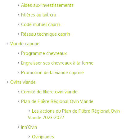
Aides aux investissements
Filières au lait cru
Code mutuel caprin
Réseau technique caprin
Viande caprine
Programme chevreaux
Engraisser ses chevreaux à la ferme
Promotion de la viande caprine
Ovins viande
Comité de filière ovin viande
Plan de Filière Régional Ovin Viande
Les actions du Plan de Filière Régional Ovin
Viande 2023-2027
Inn’Ovin
Ovinpiades