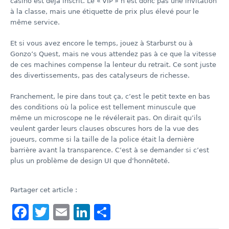
casino est déjà inscrit. Le « VIP » n’est donc pas une invitation
à la classe, mais une étiquette de prix plus élevé pour le
même service.
Et si vous avez encore le temps, jouez à Starburst ou à
Gonzo’s Quest, mais ne vous attendez pas à ce que la vitesse
de ces machines compense la lenteur du retrait. Ce sont juste
des divertissements, pas des catalyseurs de richesse.
Franchement, le pire dans tout ça, c’est le petit texte en bas
des conditions où la police est tellement minuscule que
même un microscope ne le révélerait pas. On dirait qu’ils
veulent garder leurs clauses obscures hors de la vue des
joueurs, comme si la taille de la police était la dernière
barrière avant la transparence. C’est à se demander si c’est
plus un problème de design UI que d’honnêteté.
Partager cet article :
Facebook
Twitter
Email
LinkedIn
Share