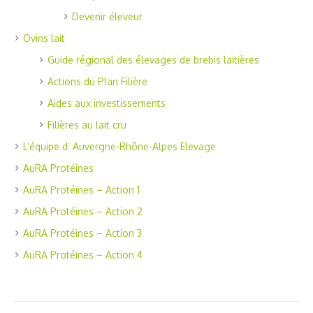
Devenir éleveur
Ovins lait
Guide régional des élevages de brebis laitières
Actions du Plan Filière
Aides aux investissements
Filières au lait cru
L’équipe d’ Auvergne-Rhône-Alpes Elevage
AuRA Protéines
AuRA Protéines – Action 1
AuRA Protéines – Action 2
AuRA Protéines – Action 3
AuRA Protéines – Action 4