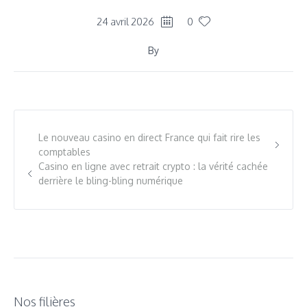
24 avril 2026
0
By
Le nouveau casino en direct France qui fait rire les
comptables
Casino en ligne avec retrait crypto : la vérité cachée
derrière le bling-bling numérique
Nos filières