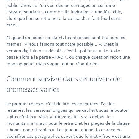
publicitaires où l’on voit des personnages en costume-
cravate, souriants, comme s’ils invitaient à une fête chic,
alors que l’on se retrouve à la caisse d’un fast‑food sans
menu.
Et quand un joueur se plaint, les réponses sont toujours les
mêmes : « Nous faisons tout notre possible… ». C’est la
version digitale du « désolé, c’est la politique ». Le texte
passe alors à la partie « FAQ », où chaque question reçoit une
réponse polie, mais vague, qui ne résout rien.
Comment survivre dans cet univers de
promesses vaines
Le premier réflexe, c’est de lire les conditions. Pas les
résumés, les versions longues qui se cachent sous le bouton
« plus d’infos ». Vous y trouverez les vrais délais, les
montants minimaux pour le retrait, et les pièges de la clause
« bonus non retirables ». Les joueurs qui ont la chance de
déchiffrer ces paragraphes savent que le mot « free » est une