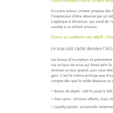
Casino Ethereum France : la dure vérit
Un autre acteur, Unibet, propose des t
l’impression d’être observé par un ro
s’applique à Winamax, qui vend du “s
sucette à un enfant anxieux.
Chasse au cashback sans dépôt : Cher
Le vrai coût caché derrière l’éc
Les bonus d’inscription se présentent
via un taux de mise qui ferait pâlir l
recevez un tour gratuit, puis vous ête
gain. C’est le même principe que d’ou
compte dès que le solde dépasse un 
Bonus de dépôt : 100 % jusqu’à 200 €
Free spins : 10 tours offerts, mais c
Loyalty points : accumulés lentemen