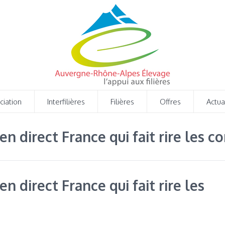
ciation
Interfilières
Filières
Offres
Actua
en direct France qui fait rire les 
n direct France qui fait rire les