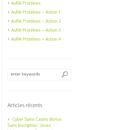
AuRA Protéines
AuRA Protéines – Action 1
AuRA Protéines – Action 2
AuRA Protéines – Action 3
AuRA Protéines – Action 4
Articles récents
Cyber Spins Casino Bonus
Sans Inscription : Jouez