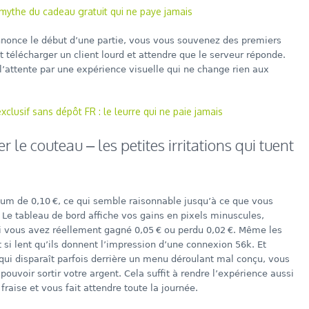
e mythe du cadeau gratuit qui ne paye jamais
nnonce le début d’une partie, vous vous souvenez des premiers
it télécharger un client lourd et attendre que le serveur réponde.
l’attente par une expérience visuelle qui ne change rien aux
lusif sans dépôt FR : le leurre qui ne paie jamais
 le couteau – les petites irritations qui tuent
m de 0,10 €, ce qui semble raisonnable jusqu’à ce que vous
. Le tableau de bord affiche vos gains en pixels minuscules,
 vous avez réellement gagné 0,05 € ou perdu 0,02 €. Même les
t si lent qu’ils donnent l’impression d’une connexion 56k. Et
 qui disparaît parfois derrière un menu déroulant mal conçu, vous
 pouvoir sortir votre argent. Cela suffit à rendre l’expérience aussi
fraise et vous fait attendre toute la journée.