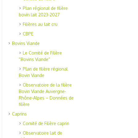
Plan régional de filière
bovin lait 2023-2027
Filières au lait cru
CBPE
Bovins Viande
Le Comité de Filière
“Bovins Viande”
Plan de filière régional
Bovin Viande
Observatoire de la filière
Bovin Viande Auvergne-
Rhône-Alpes – Données de
filière
Caprins
Comité de Filière caprin
Observatoire lait de