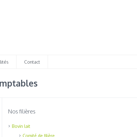
lités
Contact
comptables
Nos filières
Bovin lait
Comité de filière