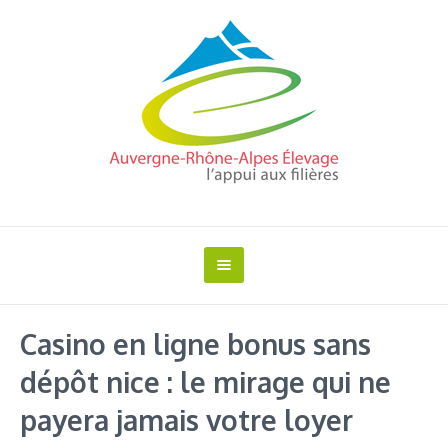
Casino en ligne bonus sans
dépôt nice : le mirage qui ne
payera jamais votre loyer