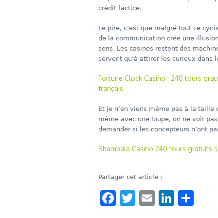
crédit factice.
Le pire, c’est que malgré tout ce cyni
de la communication crée une illusio
sens. Les casinos restent des machines
servent qu’à attirer les curieux dans l
Fortune Clock Casino : 240 tours grat
français
Et je n’en viens même pas à la taille 
même avec une loupe, on ne voit pas la
demander si les concepteurs n’ont pa
Shambala Casino 240 tours gratuits sa
Partager cet article :
Facebook
Twitter
Email
Linke
Sha