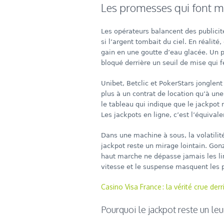
Les promesses qui font 
Les opérateurs balancent des publicité
si l’argent tombait du ciel. En réalit
gain en une goutte d’eau glacée. Un pa
bloqué derrière un seuil de mise qui fe
Unibet, Betclic et PokerStars jonglen
plus à un contrat de location qu’à un
le tableau qui indique que le jackpot 
Les jackpots en ligne, c’est l’équivalen
Dans une machine à sous, la volatilité 
jackpot reste un mirage lointain. Gonz
haut marche ne dépasse jamais les li
vitesse et le suspense masquent les p
Casino Visa France : la vérité crue derr
Pourquoi le jackpot reste un leu