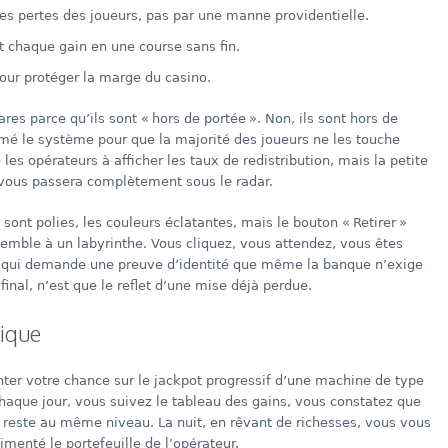
es pertes des joueurs, pas par une manne providentielle.
 chaque gain en une course sans fin.
our protéger la marge du casino.
res parce qu’ils sont « hors de portée ». Non, ils sont hors de
mé le système pour que la majorité des joueurs ne les touche
 les opérateurs à afficher les taux de redistribution, mais la petite
vous passera complètement sous le radar.
es sont polies, les couleurs éclatantes, mais le bouton « Retirer »
emble à un labyrinthe. Vous cliquez, vous attendez, vous êtes
on qui demande une preuve d’identité que même la banque n’exige
final, n’est que le reflet d’une mise déjà perdue.
nique
ter votre chance sur le jackpot progressif d’une machine de type
haque jour, vous suivez le tableau des gains, vous constatez que
 reste au même niveau. La nuit, en rêvant de richesses, vous vous
limenté le portefeuille de l’opérateur.