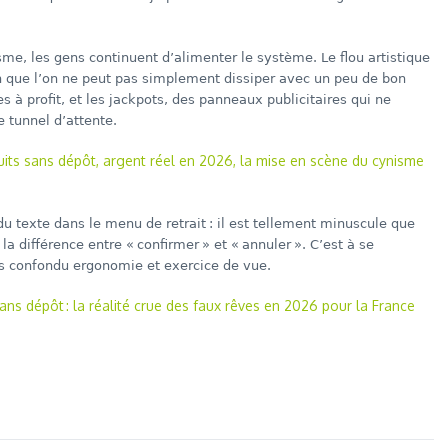
sme, les gens continuent d’alimenter le système. Le flou artistique
n que l’on ne peut pas simplement dissiper avec un peu de bon
 à profit, et les jackpots, des panneaux publicitaires qui ne
e tunnel d’attente.
uits sans dépôt, argent réel en 2026, la mise en scène du cynisme
du texte dans le menu de retrait : il est tellement minuscule que
 différence entre « confirmer » et « annuler ». C’est à se
s confondu ergonomie et exercice de vue.
ns dépôt : la réalité crue des faux rêves en 2026 pour la France
dIn
re