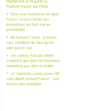
Maintenant et Regarde la
Publicité Sauter aux Pieds
Slots avec buy bonus en ligne
France : la face cachée des
promotions qui font mal au
portefeuille
Mr Fortune Casino : le bonus
sans condition de mise qui ne
vaut pas un sou
Les casinos français fiables
n’existent que dans les brochures
marketing, pas dans la réalité
Le “damslots casino bonus VIP
sans dépôt exclusif France” : une
illusion bien emballée