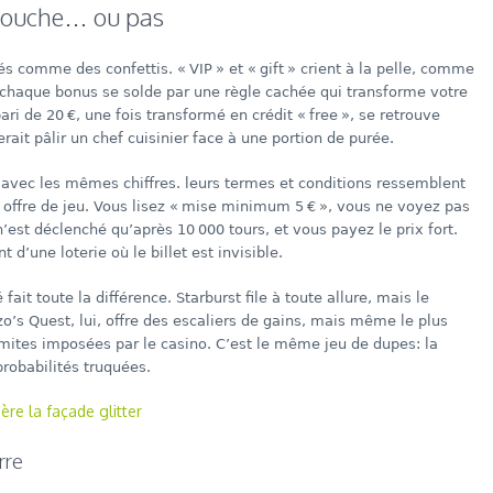
mouche… ou pas
s comme des confettis. « VIP » et « gift » crient à la pelle, comme
é, chaque bonus se solde par une règle cachée qui transforme votre
ri de 20 €, une fois transformé en crédit « free », se retrouve
rait pâlir un chef cuisinier face à une portion de purée.
t avec les mêmes chiffres. leurs termes et conditions ressemblent
e offre de jeu. Vous lisez « mise minimum 5 € », vous ne voyez pas
n’est déclenché qu’après 10 000 tours, et vous payez le prix fort.
t d’une loterie où le billet est invisible.
fait toute la différence. Starburst file à toute allure, mais le
o’s Quest, lui, offre des escaliers de gains, mais même le plus
mites imposées par le casino. C’est le même jeu de dupes: la
robabilités truquées.
ière la façade glitter
rre