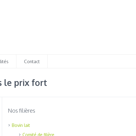
lités
Contact
 le prix fort
Nos filières
Bovin lait
Comité de filière