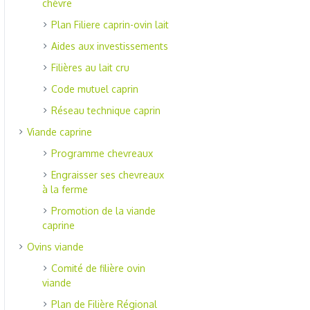
chèvre
Plan Filiere caprin-ovin lait
Aides aux investissements
Filières au lait cru
Code mutuel caprin
Réseau technique caprin
Viande caprine
Programme chevreaux
Engraisser ses chevreaux
à la ferme
Promotion de la viande
caprine
Ovins viande
Comité de filière ovin
viande
Plan de Filière Régional