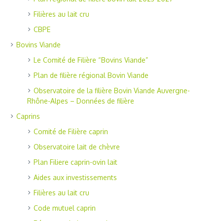
Filières au lait cru
CBPE
Bovins Viande
Le Comité de Filière “Bovins Viande”
Plan de filière régional Bovin Viande
Observatoire de la filière Bovin Viande Auvergne-
Rhône-Alpes – Données de filière
Caprins
Comité de Filière caprin
Observatoire lait de chèvre
Plan Filiere caprin-ovin lait
Aides aux investissements
Filières au lait cru
Code mutuel caprin