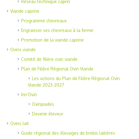
Réseau technique caprin
Viande caprine
Programme chevreaux
Engraisser ses chevreaux à la ferme
Promotion de la viande caprine
Ovins viande
Comité de filière ovin viande
Plan de Filière Régional Ovin Viande
Les actions du Plan de Filière Régional Ovin
Viande 2023-2027
Inn’Ovin
Ovinpiades
Devenir éleveur
Ovins lait
Guide régional des élevages de brebis laitières