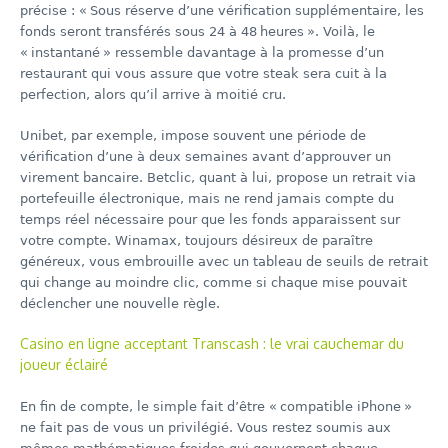
précise : « Sous réserve d’une vérification supplémentaire, les
fonds seront transférés sous 24 à 48 heures ». Voilà, le
« instantané » ressemble davantage à la promesse d’un
restaurant qui vous assure que votre steak sera cuit à la
perfection, alors qu’il arrive à moitié cru.
Unibet, par exemple, impose souvent une période de
vérification d’une à deux semaines avant d’approuver un
virement bancaire. Betclic, quant à lui, propose un retrait via
portefeuille électronique, mais ne rend jamais compte du
temps réel nécessaire pour que les fonds apparaissent sur
votre compte. Winamax, toujours désireux de paraître
généreux, vous embrouille avec un tableau de seuils de retrait
qui change au moindre clic, comme si chaque mise pouvait
déclencher une nouvelle règle.
Casino en ligne acceptant Transcash : le vrai cauchemar du
joueur éclairé
En fin de compte, le simple fait d’être « compatible iPhone »
ne fait pas de vous un privilégié. Vous restez soumis aux