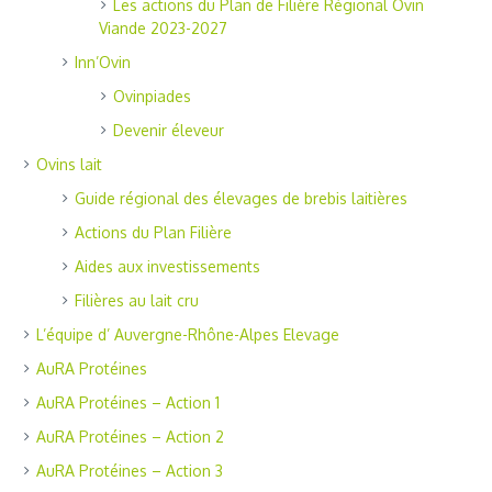
Les actions du Plan de Filière Régional Ovin
Viande 2023-2027
Inn’Ovin
Ovinpiades
Devenir éleveur
Ovins lait
Guide régional des élevages de brebis laitières
Actions du Plan Filière
Aides aux investissements
Filières au lait cru
L’équipe d’ Auvergne-Rhône-Alpes Elevage
AuRA Protéines
AuRA Protéines – Action 1
AuRA Protéines – Action 2
AuRA Protéines – Action 3