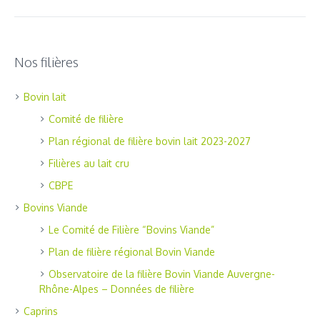
Nos filières
Bovin lait
Comité de filière
Plan régional de filière bovin lait 2023-2027
Filières au lait cru
CBPE
Bovins Viande
Le Comité de Filière “Bovins Viande”
Plan de filière régional Bovin Viande
Observatoire de la filière Bovin Viande Auvergne-
Rhône-Alpes – Données de filière
Caprins