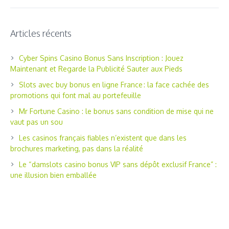
Articles récents
Cyber Spins Casino Bonus Sans Inscription : Jouez
Maintenant et Regarde la Publicité Sauter aux Pieds
Slots avec buy bonus en ligne France : la face cachée des
promotions qui font mal au portefeuille
Mr Fortune Casino : le bonus sans condition de mise qui ne
vaut pas un sou
Les casinos français fiables n’existent que dans les
brochures marketing, pas dans la réalité
Le “damslots casino bonus VIP sans dépôt exclusif France” :
une illusion bien emballée