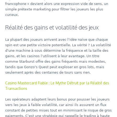
francophone » devient alors une expression vide de sens, un
simple prétexte marketing pour filtrer les joueurs les plus
curieux.
Réalité des gains et volatilité des jeux
La plupart des joueurs arrivent avec l’idée naïve que chaque
spin est une petite victoire potentielle. La vérité ? La volatilité
d’une machine à sous détermine la fréquence et la taille des
gains, et les casinos l’utilisent à leur avantage. Un titre
comme Starburst offre des gains fréquents mais modestes,
tandis que Gonzo’s Quest peut exploser en gros lots, mais
seulement après des centaines de tours sans rien.
Casino Mastercard Fiable : Le Mythe Détruit par la Réalité des
Transactions
Les opérateurs adaptent leurs bonus pour pousser les joueurs
vers les jeux à faible volatilité, car ainsi ils assurent un flux
constant de petites mises tout en minimisant le risque de gros
paiements. C’est une stratégie qui rappelle le trading à haute