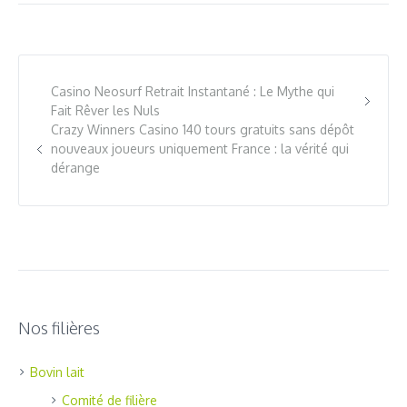
Casino Neosurf Retrait Instantané : Le Mythe qui
Fait Rêver les Nuls
Crazy Winners Casino 140 tours gratuits sans dépôt
nouveaux joueurs uniquement France : la vérité qui
dérange
Nos filières
Bovin lait
Comité de filière