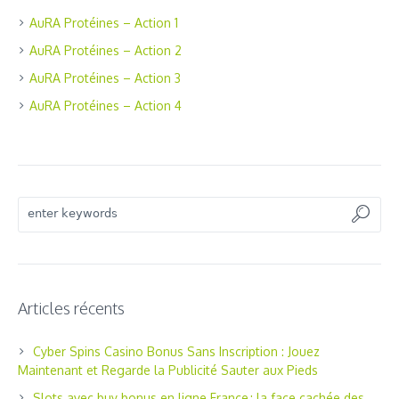
AuRA Protéines – Action 1
AuRA Protéines – Action 2
AuRA Protéines – Action 3
AuRA Protéines – Action 4
Articles récents
Cyber Spins Casino Bonus Sans Inscription : Jouez
Maintenant et Regarde la Publicité Sauter aux Pieds
Slots avec buy bonus en ligne France : la face cachée des