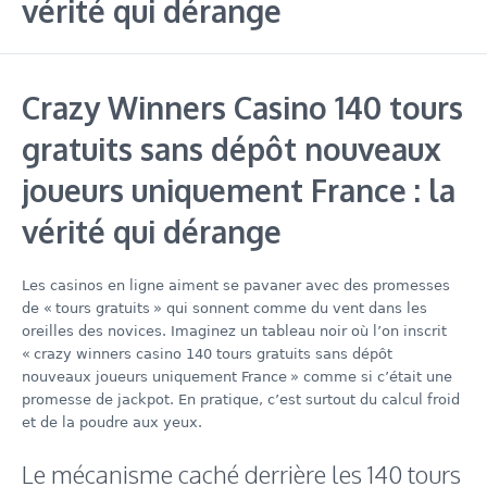
vérité qui dérange
Crazy Winners Casino 140 tours
gratuits sans dépôt nouveaux
joueurs uniquement France : la
vérité qui dérange
Les casinos en ligne aiment se pavaner avec des promesses
de « tours gratuits » qui sonnent comme du vent dans les
oreilles des novices. Imaginez un tableau noir où l’on inscrit
« crazy winners casino 140 tours gratuits sans dépôt
nouveaux joueurs uniquement France » comme si c’était une
promesse de jackpot. En pratique, c’est surtout du calcul froid
et de la poudre aux yeux.
Le mécanisme caché derrière les 140 tours