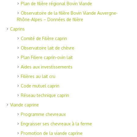
Plan de filière régional Bovin Viande
Observatoire de la filière Bovin Viande Auvergne-
Rhône-Alpes – Données de filière
Caprins
Comité de Filière caprin
Observatoire lait de chèvre
Plan Filiere caprin-ovin lait
Aides aux investissements
Filières au lait cru
Code mutuel caprin
Réseau technique caprin
Viande caprine
Programme chevreaux
Engraisser ses chevreaux à la ferme
Promotion de la viande caprine