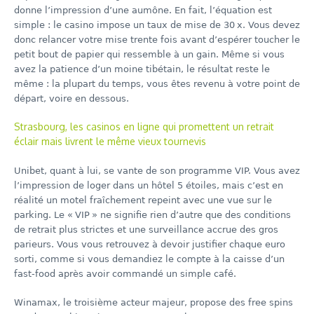
donne l’impression d’une aumône. En fait, l’équation est
simple : le casino impose un taux de mise de 30 x. Vous devez
donc relancer votre mise trente fois avant d’espérer toucher le
petit bout de papier qui ressemble à un gain. Même si vous
avez la patience d’un moine tibétain, le résultat reste le
même : la plupart du temps, vous êtes revenu à votre point de
départ, voire en dessous.
Strasbourg, les casinos en ligne qui promettent un retrait
éclair mais livrent le même vieux tournevis
Unibet, quant à lui, se vante de son programme VIP. Vous avez
l’impression de loger dans un hôtel 5 étoiles, mais c’est en
réalité un motel fraîchement repeint avec une vue sur le
parking. Le « VIP » ne signifie rien d’autre que des conditions
de retrait plus strictes et une surveillance accrue des gros
parieurs. Vous vous retrouvez à devoir justifier chaque euro
sorti, comme si vous demandiez le compte à la caisse d’un
fast‑food après avoir commandé un simple café.
Winamax, le troisième acteur majeur, propose des free spins