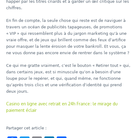
happer par les titres criards et à garder un œil critique sur les
chiffres.
En fin de compte, la seule chose qui reste est de naviguer à
travers un océan de publicités tapageuses, de promotions
« VIP » qui ressemblent plus à du jargon marketing qu’à une
vraie offre, et de jeux qui brillent comme des feux d’artifice
pour masquer la lente érosion de votre bankroll. Et vous, ça
ne vous donne pas encore envie de rentrer dans le système ?
Ce qui me gratte vraiment, c’est le bouton « Retirer tout » qui,
dans certains jeux, est si minuscule qu’on a besoin d’une
loupe pour le repérer, et qui, quand même, ne fonctionne
qu’après trois clics et une vérification d’identité qui prend
deux jours.
Casino en ligne avec retrait en 24h France : le mirage du
paiement éclair
Partager cet article :