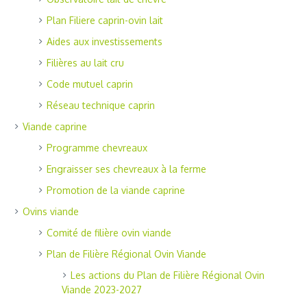
Plan Filiere caprin-ovin lait
Aides aux investissements
Filières au lait cru
Code mutuel caprin
Réseau technique caprin
Viande caprine
Programme chevreaux
Engraisser ses chevreaux à la ferme
Promotion de la viande caprine
Ovins viande
Comité de filière ovin viande
Plan de Filière Régional Ovin Viande
Les actions du Plan de Filière Régional Ovin
Viande 2023-2027