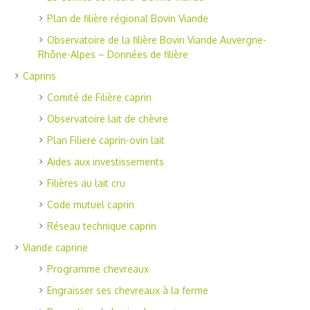
Plan de filière régional Bovin Viande
Observatoire de la filière Bovin Viande Auvergne-
Rhône-Alpes – Données de filière
Caprins
Comité de Filière caprin
Observatoire lait de chèvre
Plan Filiere caprin-ovin lait
Aides aux investissements
Filières au lait cru
Code mutuel caprin
Réseau technique caprin
Viande caprine
Programme chevreaux
Engraisser ses chevreaux à la ferme