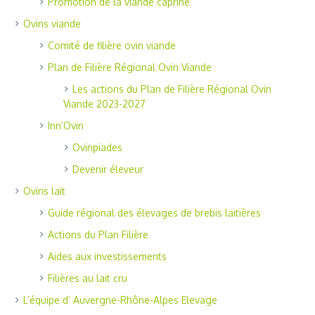
Promotion de la viande caprine
Ovins viande
Comité de filière ovin viande
Plan de Filière Régional Ovin Viande
Les actions du Plan de Filière Régional Ovin
Viande 2023-2027
Inn’Ovin
Ovinpiades
Devenir éleveur
Ovins lait
Guide régional des élevages de brebis laitières
Actions du Plan Filière
Aides aux investissements
Filières au lait cru
L’équipe d’ Auvergne-Rhône-Alpes Elevage