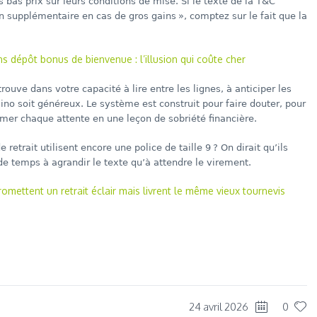
s bas prix sur leurs conditions de mise. Si le texte de la T&C
n supplémentaire en cas de gros gains », comptez sur le fait que la
 dépôt bonus de bienvenue : l’illusion qui coûte cher
trouve dans votre capacité à lire entre les lignes, à anticiper les
ino soit généreux. Le système est construit pour faire douter, pour
ormer chaque attente en une leçon de sobriété financière.
etrait utilisent encore une police de taille 9 ? On dirait qu’ils
de temps à agrandir le texte qu’à attendre le virement.
romettent un retrait éclair mais livrent le même vieux tournevis
dIn
re
24 avril 2026
0