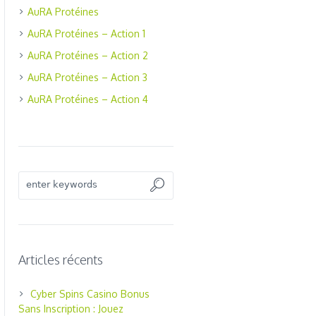
AuRA Protéines
AuRA Protéines – Action 1
AuRA Protéines – Action 2
AuRA Protéines – Action 3
AuRA Protéines – Action 4
Articles récents
Cyber Spins Casino Bonus
Sans Inscription : Jouez