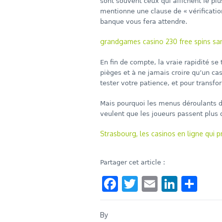
sont souvent ceux qui affichent le plu
mentionne une clause de « vérificatio
banque vous fera attendre.
grandgames casino 230 free spins sans
En fin de compte, la vraie rapidité se 
pièges et à ne jamais croire qu’un cas
tester votre patience, et pour transf
Mais pourquoi les menus déroulants de r
veulent que les joueurs passent plus 
Strasbourg, les casinos en ligne qui p
Partager cet article :
Facebook
Twitter
Email
Linke
Sha
By