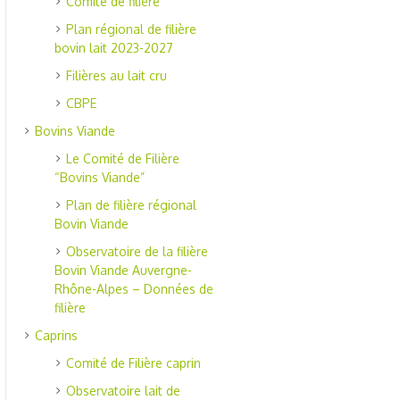
Comité de filière
Plan régional de filière
bovin lait 2023-2027
Filières au lait cru
CBPE
Bovins Viande
Le Comité de Filière
“Bovins Viande”
Plan de filière régional
Bovin Viande
Observatoire de la filière
Bovin Viande Auvergne-
Rhône-Alpes – Données de
filière
Caprins
Comité de Filière caprin
Observatoire lait de