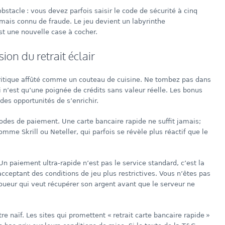
obstacle : vous devez parfois saisir le code de sécurité à cinq
mais connu de fraude. Le jeu devient un labyrinthe
st une nouvelle case à cocher.
ion du retrait éclair
critique affûté comme un couteau de cuisine. Ne tombez pas dans
i n’est qu’une poignée de crédits sans valeur réelle. Les bonus
es opportunités de s’enrichir.
odes de paiement. Une carte bancaire rapide ne suffit jamais;
omme Skrill ou Neteller, qui parfois se révèle plus réactif que le
n paiement ultra‑rapide n’est pas le service standard, c’est la
ceptant des conditions de jeu plus restrictives. Vous n’êtes pas
joueur qui veut récupérer son argent avant que le serveur ne
re naïf. Les sites qui promettent « retrait carte bancaire rapide »