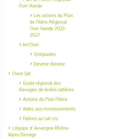
Ovin Viande
Les actions du Plan
de Filière Régional
Ovin Viande 2023-
2027
Inn’Ovin
Ovinpiades
Devenir éleveur
Ovins lait
Guide régional des
élevages de brebis laitières
Actions du Plan Filière
Aides aux investissements
Filières au lait cru
L’équipe d’ Auvergne-Rhône-
Alpes Elevage