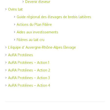
Devenir éleveur
Ovins lait
Guide régional des élevages de brebis laitières
Actions du Plan Filière
Aides aux investissements
Filières au lait cru
L’équipe d’ Auvergne-Rhône-Alpes Elevage
AuRA Protéines
AuRA Protéines – Action 1
AuRA Protéines – Action 2
AuRA Protéines – Action 3
AuRA Protéines – Action 4