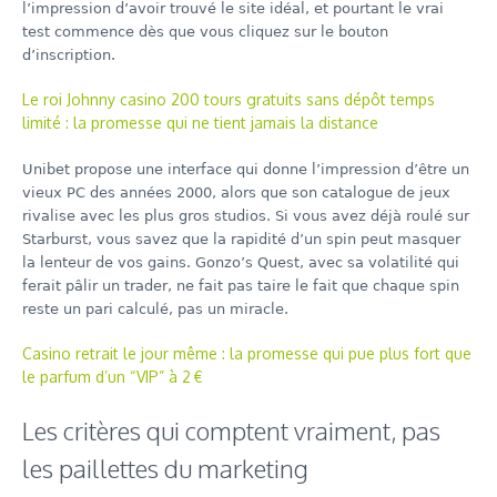
l’impression d’avoir trouvé le site idéal, et pourtant le vrai
test commence dès que vous cliquez sur le bouton
d’inscription.
Le roi Johnny casino 200 tours gratuits sans dépôt temps
limité : la promesse qui ne tient jamais la distance
Unibet propose une interface qui donne l’impression d’être un
vieux PC des années 2000, alors que son catalogue de jeux
rivalise avec les plus gros studios. Si vous avez déjà roulé sur
Starburst, vous savez que la rapidité d’un spin peut masquer
la lenteur de vos gains. Gonzo’s Quest, avec sa volatilité qui
ferait pâlir un trader, ne fait pas taire le fait que chaque spin
reste un pari calculé, pas un miracle.
Casino retrait le jour même : la promesse qui pue plus fort que
le parfum d’un “VIP” à 2 €
Les critères qui comptent vraiment, pas
les paillettes du marketing