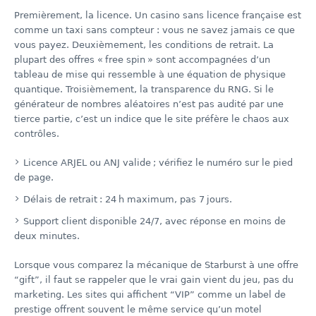
Premièrement, la licence. Un casino sans licence française est
comme un taxi sans compteur : vous ne savez jamais ce que
vous payez. Deuxièmement, les conditions de retrait. La
plupart des offres « free spin » sont accompagnées d’un
tableau de mise qui ressemble à une équation de physique
quantique. Troisièmement, la transparence du RNG. Si le
générateur de nombres aléatoires n’est pas audité par une
tierce partie, c’est un indice que le site préfère le chaos aux
contrôles.
Licence ARJEL ou ANJ valide ; vérifiez le numéro sur le pied
de page.
Délais de retrait : 24 h maximum, pas 7 jours.
Support client disponible 24/7, avec réponse en moins de
deux minutes.
Lorsque vous comparez la mécanique de Starburst à une offre
“gift”, il faut se rappeler que le vrai gain vient du jeu, pas du
marketing. Les sites qui affichent “VIP” comme un label de
prestige offrent souvent le même service qu’un motel