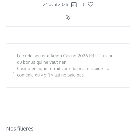
24 avril 2026
0
By
Le code secret d’Amon Casino 2026 FR : l’illusion
du bonus qui ne vaut rien
Casino en ligne retrait carte bancaire rapide : la
comédie du « gift » qui ne paie pas
Nos filières