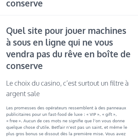
conserve
Quel site pour jouer machines
à sous en ligne qui ne vous
vendra pas du rêve en boîte de
conserve
Le choix du casino, c’est surtout un filtre à
argent sale
Les promesses des opérateurs ressemblent à des panneaux
publicitaires pour un fast‑food de luxe : « VIP », « gift »,
« free ». Aucun de ces mots ne signifie que l’on vous donne
quelque chose d’utile. Betfair n’est pas un saint, et même le
plus gros bonus se dissout dès la première mise. Vous avez