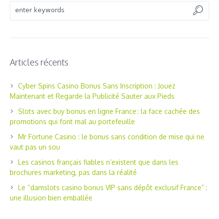
Articles récents
Cyber Spins Casino Bonus Sans Inscription : Jouez
Maintenant et Regarde la Publicité Sauter aux Pieds
Slots avec buy bonus en ligne France : la face cachée des
promotions qui font mal au portefeuille
Mr Fortune Casino : le bonus sans condition de mise qui ne
vaut pas un sou
Les casinos français fiables n’existent que dans les
brochures marketing, pas dans la réalité
Le “damslots casino bonus VIP sans dépôt exclusif France” :
une illusion bien emballée