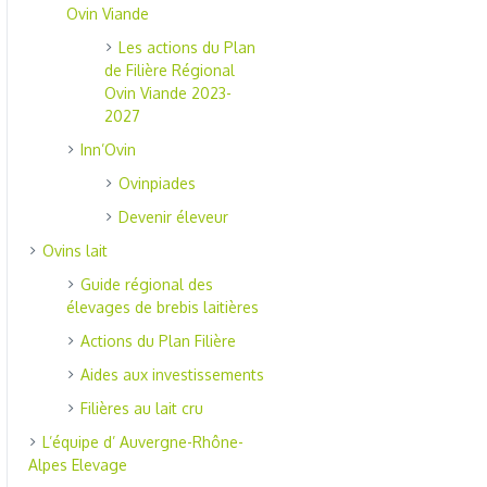
Ovin Viande
Les actions du Plan
de Filière Régional
Ovin Viande 2023-
2027
Inn’Ovin
Ovinpiades
Devenir éleveur
Ovins lait
Guide régional des
élevages de brebis laitières
Actions du Plan Filière
Aides aux investissements
Filières au lait cru
L’équipe d’ Auvergne-Rhône-
Alpes Elevage