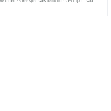
une casino 55 free spins sans dépôt bonus FR » qui ne vaut