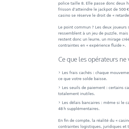
police taille 8. Elle passe donc deux h
frisson d’atteindre le jackpot de 500 €
casino se réserve le droit de « retard
Le point commun ? Les deux joueurs s
ressemblent à un jeu de puzzle, mais 
restent donc un leurre, un mirage cr
contraintes en « expérience fluide ».
Ce que les opérateurs ne 
Les frais cachés : chaque mouvement
ce que votre solde baisse.
Les seuils de paiement : certains c
totalement inutiles.
Les délais bancaires : même si le c
48 h supplémentaires.
En fin de compte, la réalité du « casi
contraintes logistiques, juridiques et