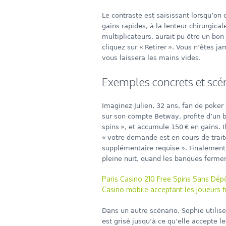
Le contraste est saisissant lorsqu’on
gains rapides, à la lenteur chirurgica
multiplicateurs, aurait pu être un bo
cliquez sur « Retirer ». Vous n’êtes j
vous laissera les mains vides.
Exemples concrets et scé
Imaginez Julien, 32 ans, fan de poker
sur son compte Betway, profite d’un 
spins », et accumule 150 € en gains. Il
« votre demande est en cours de traite
supplémentaire requise ». Finalement,
pleine nuit, quand les banques fermen
Paris Casino 210 Free Spins Sans Dép
Casino mobile acceptant les joueurs fra
Dans un autre scénario, Sophie utilise
est grisé jusqu’à ce qu’elle accepte l