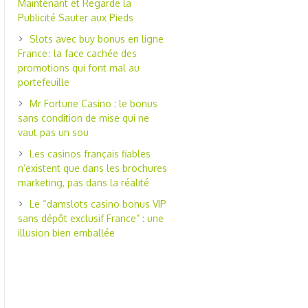
Maintenant et Regarde la
Publicité Sauter aux Pieds
Slots avec buy bonus en ligne
France : la face cachée des
promotions qui font mal au
portefeuille
Mr Fortune Casino : le bonus
sans condition de mise qui ne
vaut pas un sou
Les casinos français fiables
n’existent que dans les brochures
marketing, pas dans la réalité
Le “damslots casino bonus VIP
sans dépôt exclusif France” : une
illusion bien emballée