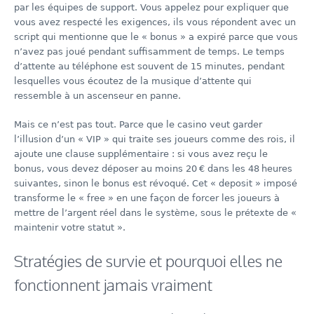
par les équipes de support. Vous appelez pour expliquer que
vous avez respecté les exigences, ils vous répondent avec un
script qui mentionne que le « bonus » a expiré parce que vous
n’avez pas joué pendant suffisamment de temps. Le temps
d’attente au téléphone est souvent de 15 minutes, pendant
lesquelles vous écoutez de la musique d’attente qui
ressemble à un ascenseur en panne.
Mais ce n’est pas tout. Parce que le casino veut garder
l’illusion d’un « VIP » qui traite ses joueurs comme des rois, il
ajoute une clause supplémentaire : si vous avez reçu le
bonus, vous devez déposer au moins 20 € dans les 48 heures
suivantes, sinon le bonus est révoqué. Cet « deposit » imposé
transforme le « free » en une façon de forcer les joueurs à
mettre de l’argent réel dans le système, sous le prétexte de «
maintenir votre statut ».
Stratégies de survie et pourquoi elles ne
fonctionnent jamais vraiment