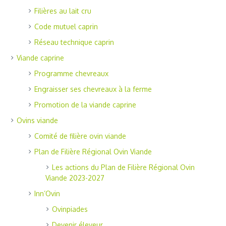
Filières au lait cru
Code mutuel caprin
Réseau technique caprin
Viande caprine
Programme chevreaux
Engraisser ses chevreaux à la ferme
Promotion de la viande caprine
Ovins viande
Comité de filière ovin viande
Plan de Filière Régional Ovin Viande
Les actions du Plan de Filière Régional Ovin
Viande 2023-2027
Inn’Ovin
Ovinpiades
Devenir éleveur