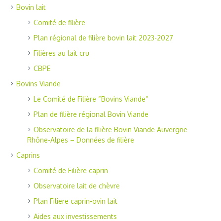
Bovin lait
Comité de filière
Plan régional de filière bovin lait 2023-2027
Filières au lait cru
CBPE
Bovins Viande
Le Comité de Filière “Bovins Viande”
Plan de filière régional Bovin Viande
Observatoire de la filière Bovin Viande Auvergne-
Rhône-Alpes – Données de filière
Caprins
Comité de Filière caprin
Observatoire lait de chèvre
Plan Filiere caprin-ovin lait
Aides aux investissements