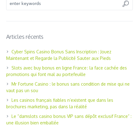
Articles récents
Cyber Spins Casino Bonus Sans Inscription : Jouez
Maintenant et Regarde la Publicité Sauter aux Pieds
Slots avec buy bonus en ligne France : la face cachée des
promotions qui font mal au portefeuille
Mr Fortune Casino : le bonus sans condition de mise qui ne
vaut pas un sou
Les casinos français fiables n’existent que dans les
brochures marketing, pas dans la réalité
Le “damslots casino bonus VIP sans dépôt exclusif France” :
une illusion bien emballée