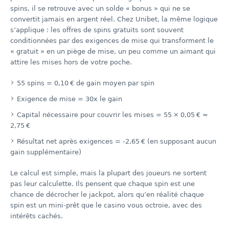
spins, il se retrouve avec un solde « bonus » qui ne se
convertit jamais en argent réel. Chez Unibet, la même logique
s’applique : les offres de spins gratuits sont souvent
conditionnées par des exigences de mise qui transforment le
« gratuit » en un piège de mise, un peu comme un aimant qui
attire les mises hors de votre poche.
55 spins = 0,10 € de gain moyen par spin
Exigence de mise = 30x le gain
Capital nécessaire pour couvrir les mises = 55 × 0,05 € ≈
2,75 €
Résultat net après exigences = -2,65 € (en supposant aucun
gain supplémentaire)
Le calcul est simple, mais la plupart des joueurs ne sortent
pas leur calculette. Ils pensent que chaque spin est une
chance de décrocher le jackpot, alors qu’en réalité chaque
spin est un mini‑prêt que le casino vous octroie, avec des
intérêts cachés.