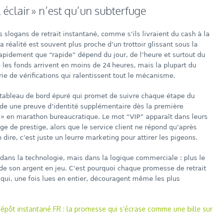
éclair » n’est qu’un subterfuge
 slogans de retrait instantané, comme s’ils livraient du cash à la
a réalité est souvent plus proche d’un trottoir glissant sous la
apidement que “rapide” dépend du jour, de l’heure et surtout du
e les fonds arrivent en moins de 24 heures, mais la plupart du
ie de vérifications qui ralentissent tout le mécanisme.
 tableau de bord épuré qui promet de suivre chaque étape du
ande une preuve d’identité supplémentaire dès la première
 » en marathon bureaucratique. Le mot “VIP” apparaît dans leurs
ge de prestige, alors que le service client ne répond qu’après
 dire, c’est juste un leurre marketing pour attirer les pigeons.
dans la technologie, mais dans la logique commerciale : plus le
arde son argent en jeu. C’est pourquoi chaque promesse de retrait
s qui, une fois lues en entier, découragent même les plus
épôt instantané FR : la promesse qui s’écrase comme une bille sur