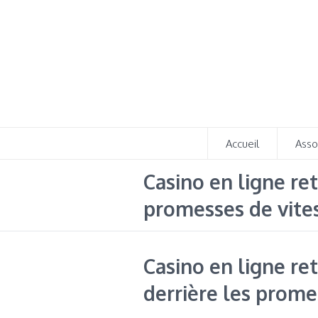
Accueil
Asso
Casino en ligne retr
promesses de vite
Casino en ligne ret
derrière les prome