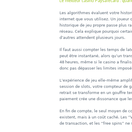
Le meilleur casino Paysafecard : qua
Les algorithmes évaluent votre histo
internet que vous utilisez. Un joueur
historique de jeu propre passe plus
réseau. Cela explique pourquoi certain
d’autres attendent plusieurs jours.
Il faut aussi compter les temps de l
peut être instantané, alors qu’un tra
48 heures, même si le casino a final
donc pas dépasser les limites imposé
L’expérience de jeu elle‑même amplif
session de slots, votre compteur de g
retrait se transforme en un gouffre te
paiement crée une dissonance que les
En fin de compte, le seul moyen de con
existent, mais à un coût caché. Les “
de transaction, et les “free spins” ne