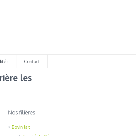
lités
Contact
rière les
Nos filières
Bovin lait