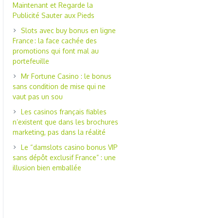
Maintenant et Regarde la
Publicité Sauter aux Pieds
Slots avec buy bonus en ligne
France : la face cachée des
promotions qui font mal au
portefeuille
Mr Fortune Casino : le bonus
sans condition de mise qui ne
vaut pas un sou
Les casinos français fiables
n’existent que dans les brochures
marketing, pas dans la réalité
Le “damslots casino bonus VIP
sans dépôt exclusif France” : une
illusion bien emballée