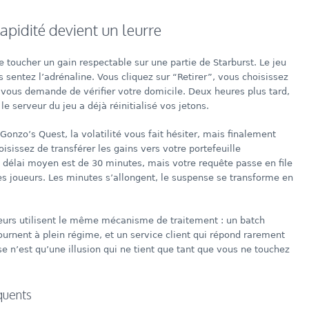
apidité devient un leurre
 toucher un gain respectable sur une partie de Starburst. Le jeu
 sentez l’adrénaline. Vous cliquez sur “Retirer”, vous choisissez
 vous demande de vérifier votre domicile. Deux heures plus tard,
le serveur du jeu a déjà réinitialisé vos jetons.
onzo’s Quest, la volatilité vous fait hésiter, mais finalement
sissez de transférer les gains vers votre portefeuille
e délai moyen est de 30 minutes, mais votre requête passe en file
res joueurs. Les minutes s’allongent, le suspense se transforme en
eurs utilisent le même mécanisme de traitement : un batch
 tournent à plein régime, et un service client qui répond rarement
e n’est qu’une illusion qui ne tient que tant que vous ne touchez
quents