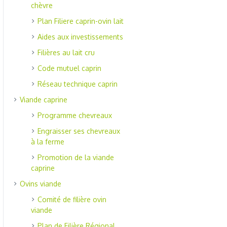
chèvre
Plan Filiere caprin-ovin lait
Aides aux investissements
Filières au lait cru
Code mutuel caprin
Réseau technique caprin
Viande caprine
Programme chevreaux
Engraisser ses chevreaux
à la ferme
Promotion de la viande
caprine
Ovins viande
Comité de filière ovin
viande
Plan de Filière Régional