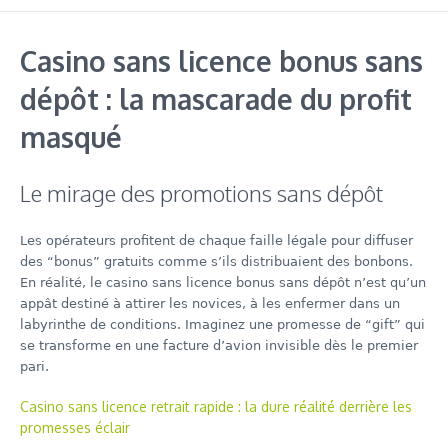
Casino sans licence bonus sans
dépôt : la mascarade du profit
masqué
Le mirage des promotions sans dépôt
Les opérateurs profitent de chaque faille légale pour diffuser
des “bonus” gratuits comme s’ils distribuaient des bonbons.
En réalité, le casino sans licence bonus sans dépôt n’est qu’un
appât destiné à attirer les novices, à les enfermer dans un
labyrinthe de conditions. Imaginez une promesse de “gift” qui
se transforme en une facture d’avion invisible dès le premier
pari.
Casino sans licence retrait rapide : la dure réalité derrière les
promesses éclair