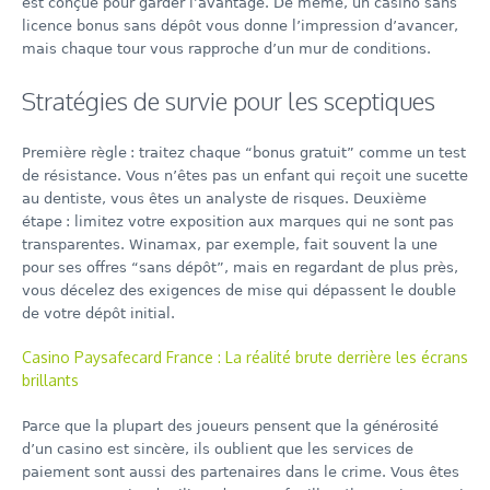
est conçue pour garder l’avantage. De même, un casino sans
licence bonus sans dépôt vous donne l’impression d’avancer,
mais chaque tour vous rapproche d’un mur de conditions.
Stratégies de survie pour les sceptiques
Première règle : traitez chaque “bonus gratuit” comme un test
de résistance. Vous n’êtes pas un enfant qui reçoit une sucette
au dentiste, vous êtes un analyste de risques. Deuxième
étape : limitez votre exposition aux marques qui ne sont pas
transparentes. Winamax, par exemple, fait souvent la une
pour ses offres “sans dépôt”, mais en regardant de plus près,
vous décelez des exigences de mise qui dépassent le double
de votre dépôt initial.
Casino Paysafecard France : La réalité brute derrière les écrans
brillants
Parce que la plupart des joueurs pensent que la générosité
d’un casino est sincère, ils oublient que les services de
paiement sont aussi des partenaires dans le crime. Vous êtes