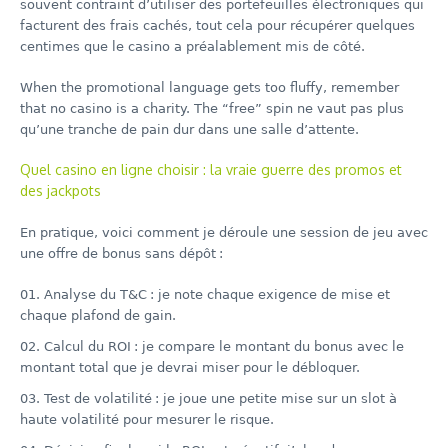
souvent contraint d’utiliser des portefeuilles électroniques qui
facturent des frais cachés, tout cela pour récupérer quelques
centimes que le casino a préalablement mis de côté.
When the promotional language gets too fluffy, remember
that no casino is a charity. The “free” spin ne vaut pas plus
qu’une tranche de pain dur dans une salle d’attente.
Quel casino en ligne choisir : la vraie guerre des promos et
des jackpots
En pratique, voici comment je déroule une session de jeu avec
une offre de bonus sans dépôt :
Analyse du T&C : je note chaque exigence de mise et
chaque plafond de gain.
Calcul du ROI : je compare le montant du bonus avec le
montant total que je devrai miser pour le débloquer.
Test de volatilité : je joue une petite mise sur un slot à
haute volatilité pour mesurer le risque.