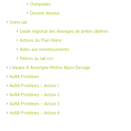
Ovinpiades
Devenir éleveur
Ovins lait
Guide régional des élevages de brebis laitières
Actions du Plan Filière
Aides aux investissements
Filières au lait cru
L’équipe d’ Auvergne-Rhône-Alpes Elevage
AuRA Protéines
AuRA Protéines – Action 1
AuRA Protéines – Action 2
AuRA Protéines – Action 3
AuRA Protéines – Action 4