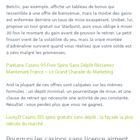
Betclic, par exemple, affiche un tableau de bonus qui
ressemble à une offre de bienvenue, mais la moitié des gains
est enfermée derrière un taux de mise exaspérant. Unibet, lui,
propose un tour gratuit sur Starburst, puis vous oblige à miser
30 fois le montant du gain avant de pouvoir le retirer. Le petit
frisson vient de la volatilité du jeu, mais la vraie montée
d’adrénaline survient quand vous réalisez que votre solde est
à zéro malgré les promesses.
Parklane Casino 95 Free Spins Sans Dépôt Réclamez
Maintenant France – Le Grand Charade du Marketing
And la plupart de ces offres sont calquées sur les mêmes
formules : un dépôt minimal, un pourcentage de mise, et une
clause de retrait qui nécessite une activité de jeu constante.
Résultat : vous perdez plus que vous ne gagnez.
Lucky31 Casino 105 spins gratuits sans dépôt : la façade la plus
ridicule du marché
Pourquoi les casinos sans licence aiment