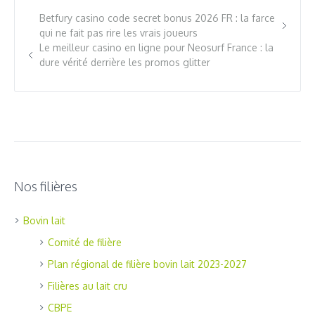
Betfury casino code secret bonus 2026 FR : la farce
qui ne fait pas rire les vrais joueurs
Le meilleur casino en ligne pour Neosurf France : la
dure vérité derrière les promos glitter
Nos filières
Bovin lait
Comité de filière
Plan régional de filière bovin lait 2023-2027
Filières au lait cru
CBPE