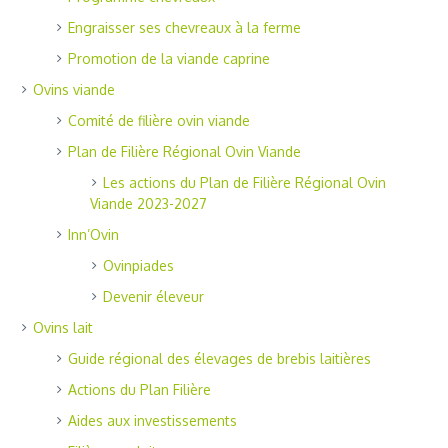
Engraisser ses chevreaux à la ferme
Promotion de la viande caprine
Ovins viande
Comité de filière ovin viande
Plan de Filière Régional Ovin Viande
Les actions du Plan de Filière Régional Ovin
Viande 2023-2027
Inn’Ovin
Ovinpiades
Devenir éleveur
Ovins lait
Guide régional des élevages de brebis laitières
Actions du Plan Filière
Aides aux investissements