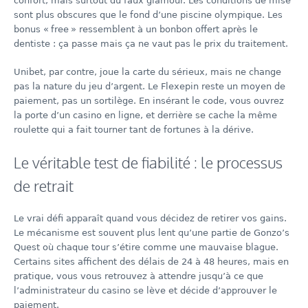
confort, mais surtout du faux glamour. Les conditions de mise
sont plus obscures que le fond d’une piscine olympique. Les
bonus « free » ressemblent à un bonbon offert après le
dentiste : ça passe mais ça ne vaut pas le prix du traitement.
Unibet, par contre, joue la carte du sérieux, mais ne change
pas la nature du jeu d’argent. Le Flexepin reste un moyen de
paiement, pas un sortilège. En insérant le code, vous ouvrez
la porte d’un casino en ligne, et derrière se cache la même
roulette qui a fait tourner tant de fortunes à la dérive.
Le véritable test de fiabilité : le processus
de retrait
Le vrai défi apparaît quand vous décidez de retirer vos gains.
Le mécanisme est souvent plus lent qu’une partie de Gonzo’s
Quest où chaque tour s’étire comme une mauvaise blague.
Certains sites affichent des délais de 24 à 48 heures, mais en
pratique, vous vous retrouvez à attendre jusqu’à ce que
l’administrateur du casino se lève et décide d’approuver le
paiement.