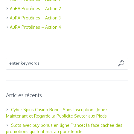
AuRA Protéines – Action 2
AuRA Protéines – Action 3
AuRA Protéines – Action 4
Articles récents
Cyber Spins Casino Bonus Sans Inscription : Jouez
Maintenant et Regarde la Publicité Sauter aux Pieds
Slots avec buy bonus en ligne France : la face cachée des
promotions qui font mal au portefeuille