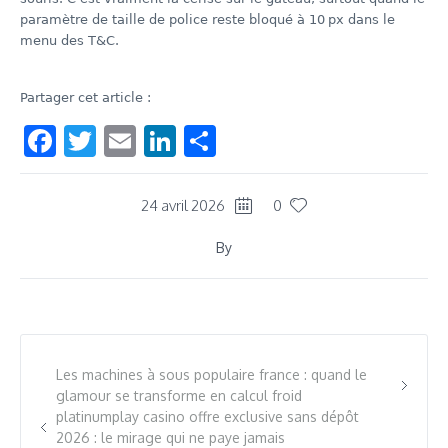
paramètre de taille de police reste bloqué à 10 px dans le
menu des T&C.
Partager cet article :
Facebook
Twitter
Email
LinkedIn
Share
24 avril 2026
0
By
Les machines à sous populaire france : quand le
glamour se transforme en calcul froid
platinumplay casino offre exclusive sans dépôt
2026 : le mirage qui ne paye jamais