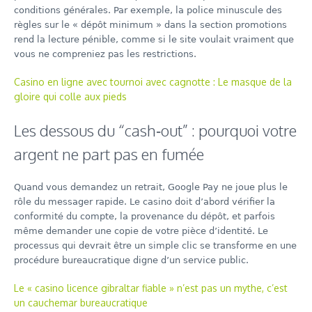
conditions générales. Par exemple, la police minuscule des
règles sur le « dépôt minimum » dans la section promotions
rend la lecture pénible, comme si le site voulait vraiment que
vous ne compreniez pas les restrictions.
Casino en ligne avec tournoi avec cagnotte : Le masque de la
gloire qui colle aux pieds
Les dessous du “cash‑out” : pourquoi votre
argent ne part pas en fumée
Quand vous demandez un retrait, Google Pay ne joue plus le
rôle du messager rapide. Le casino doit d’abord vérifier la
conformité du compte, la provenance du dépôt, et parfois
même demander une copie de votre pièce d’identité. Le
processus qui devrait être un simple clic se transforme en une
procédure bureaucratique digne d’un service public.
Le « casino licence gibraltar fiable » n’est pas un mythe, c’est
un cauchemar bureaucratique