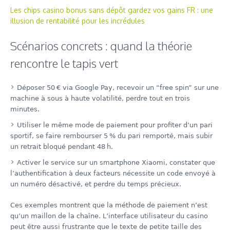
Les chips casino bonus sans dépôt gardez vos gains FR : une
illusion de rentabilité pour les incrédules
Scénarios concrets : quand la théorie
rencontre le tapis vert
Déposer 50 € via Google Pay, recevoir un “free spin” sur une
machine à sous à haute volatilité, perdre tout en trois
minutes.
Utiliser le même mode de paiement pour profiter d’un pari
sportif, se faire rembourser 5 % du pari remporté, mais subir
un retrait bloqué pendant 48 h.
Activer le service sur un smartphone Xiaomi, constater que
l’authentification à deux facteurs nécessite un code envoyé à
un numéro désactivé, et perdre du temps précieux.
Ces exemples montrent que la méthode de paiement n’est
qu’un maillon de la chaîne. L’interface utilisateur du casino
peut être aussi frustrante que le texte de petite taille des