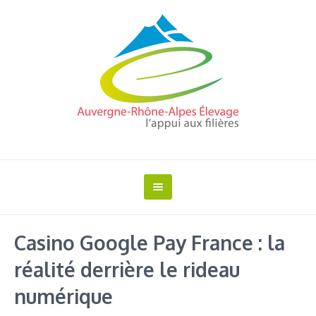
Casino Google Pay France : la
réalité derrière le rideau
numérique