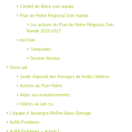
Comité de filière ovin viande
Plan de Filière Régional Ovin Viande
Les actions du Plan de Filière Régional Ovin
Viande 2023-2027
Inn’Ovin
Ovinpiades
Devenir éleveur
Ovins lait
Guide régional des élevages de brebis laitières
Actions du Plan Filière
Aides aux investissements
Filières au lait cru
L’équipe d’ Auvergne-Rhône-Alpes Elevage
AuRA Protéines
AuRA Protéines – Action 1