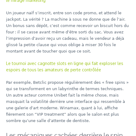
le mirage marketing
Un joueur naïf s’inscrit, entre son code promo, et attend le
jackpot. La vérité ? La machine à sous ne donne que de l’air.
Un bonus sans dépôt, c’est comme recevoir un biscuit hors du
four : il se casse avant même d’être sorti du sac. Vous avez
l’impression d’avoir reçu un cadeau, mais le vendeur a déjà
glissé la petite clause qui vous oblige à miser 30 fois le
montant avant de toucher quoi que ce soit.
Le tournoi avec cagnotte slots en ligne qui fait exploser les
espoirs de tous les amateurs de perte contrôlée
Par exemple, Betclic propose régulièrement des « free spins »
qui se transforment en un labyrinthe de termes techniques.
Un autre acteur comme Unibet fait la même chose, mais
masquait la volatilité derrière une interface qui ressemble à
une galerie d’art moderne. Winamax, quant à lui, affiche
fièrement son “VIP treatment” alors que le salon est plus
sombre qu’une salle d’attente de dentiste.
Les mécaniques cachées derrière le spin