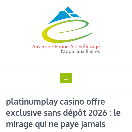
platinumplay casino offre
exclusive sans dépôt 2026 : le
mirage qui ne paye jamais