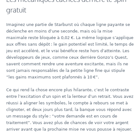
gratuit
Imaginez une partie de Starburst où chaque ligne payante se
déclenche en moins d’une seconde, mais où la mise
maximale reste bloquée à 0,02 €. La même logique s’applique
aux offres sans dépôt : le gain potentiel est limité, le temps de
jeu est accéléré, et le vrai bénéfice reste hors d’atteinte. Les
développeurs de jeux, comme ceux derrière Gonzo’s Quest,
savent comment rendre une aventure excitante, mais ils ne
sont jamais responsables de la petite ligne fine qui stipule
“les gains maximums sont plafonnés à 10 €”.
Ce qui rend la chose encore plus hilarante, c’est le contraste
entre l’excitation d’un spin et la lenteur d’un retrait. Vous avez
réussi à aligner les symboles, le compte à rebours se met à
clignoter, et deux jours plus tard, la banque vous répond avec
un message du style : “votre demande est en cours de
traitement”. Vous avez plus de chances de voir votre argent
arriver avant que la prochaine mise ne vous pousse à rejouer.