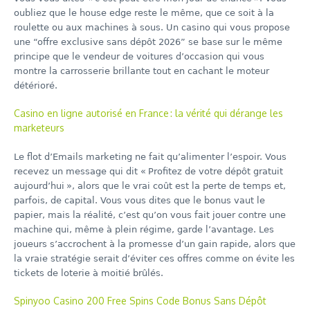
oubliez que le house edge reste le même, que ce soit à la
roulette ou aux machines à sous. Un casino qui vous propose
une “offre exclusive sans dépôt 2026” se base sur le même
principe que le vendeur de voitures d’occasion qui vous
montre la carrosserie brillante tout en cachant le moteur
détérioré.
Casino en ligne autorisé en France : la vérité qui dérange les
marketeurs
Le flot d’Emails marketing ne fait qu’alimenter l’espoir. Vous
recevez un message qui dit « Profitez de votre dépôt gratuit
aujourd’hui », alors que le vrai coût est la perte de temps et,
parfois, de capital. Vous vous dites que le bonus vaut le
papier, mais la réalité, c’est qu’on vous fait jouer contre une
machine qui, même à plein régime, garde l’avantage. Les
joueurs s’accrochent à la promesse d’un gain rapide, alors que
la vraie stratégie serait d’éviter ces offres comme on évite les
tickets de loterie à moitié brûlés.
Spinyoo Casino 200 Free Spins Code Bonus Sans Dépôt