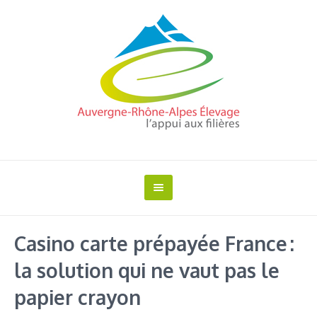
Casino carte prépayée France :
la solution qui ne vaut pas le
papier crayon