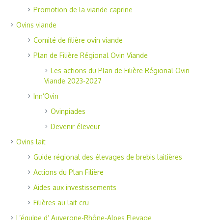
Promotion de la viande caprine
Ovins viande
Comité de filière ovin viande
Plan de Filière Régional Ovin Viande
Les actions du Plan de Filière Régional Ovin
Viande 2023-2027
Inn’Ovin
Ovinpiades
Devenir éleveur
Ovins lait
Guide régional des élevages de brebis laitières
Actions du Plan Filière
Aides aux investissements
Filières au lait cru
L’équipe d’ Auvergne-Rhône-Alpes Elevage