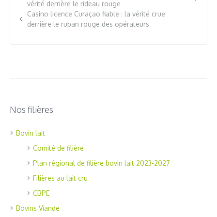
vérité derrière le rideau rouge
Casino licence Curaçao fiable : la vérité crue
derrière le ruban rouge des opérateurs
Nos filières
Bovin lait
Comité de filière
Plan régional de filière bovin lait 2023-2027
Filières au lait cru
CBPE
Bovins Viande