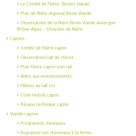
Le Comité de Filière “Bovins Viande”
Plan de filière régional Bovin Viande
Observatoire de la filière Bovin Viande Auvergne-
Rhône-Alpes – Données de filière
Caprins
Comité de Filière caprin
Observatoire lait de chèvre
Plan Filiere caprin-ovin lait
Aides aux investissements
Filières au lait cru
Code mutuel caprin
Réseau technique caprin
Viande caprine
Programme chevreaux
Engraisser ses chevreaux à la ferme