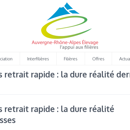
ciation
Interfilières
Filières
Offres
Actua
retrait rapide : la dure réalité der
 retrait rapide : la dure réalité
sses