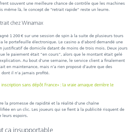
ffrent souvent une meilleure chance de contrôle que les machines
is même là, le concept de “retrait rapide” reste un leurre.
retrait chez Winamax
gné 1 200 € sur une session de spin à la suite de plusieurs tours
via le portefeuille électronique. Le casino a d’abord demandé une
un justificatif de domicile datant de moins de trois mois. Deux jours
 que le paiement était “en cours”, alors que le montant était gelé
plication. Au bout d’une semaine, le service client a finalement
it en maintenance, mais n’a rien proposé d’autre que des
dont il n’a jamais profité.
 inscription sans dépôt France» : la vraie arnaque derrière le
re la promesse de rapidité et la réalité d’une chaîne
ifiée en un clic. Les joueurs qui se fient à la publicité risquent de
e leurs espoirs.
out ça insupportable