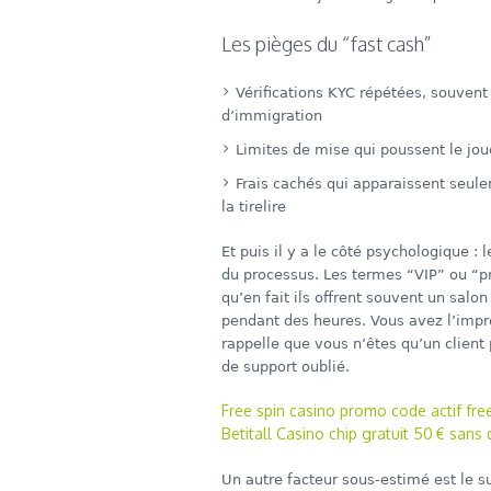
Les pièges du “fast cash”
Vérifications KYC répétées, souvent 
d’immigration
Limites de mise qui poussent le jou
Frais cachés qui apparaissent seul
la tirelire
Et puis il y a le côté psychologique : 
du processus. Les termes “VIP” ou “
qu’en fait ils offrent souvent un salo
pendant des heures. Vous avez l’impr
rappelle que vous n’êtes qu’un client
de support oublié.
Free spin casino promo code actif fre
Betitall Casino chip gratuit 50 € sans
Un autre facteur sous-estimé est le su