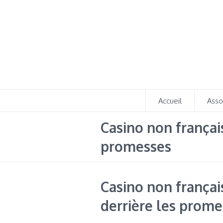
Accueil
Asso
Casino non français 
promesses
Casino non français
derrière les prome