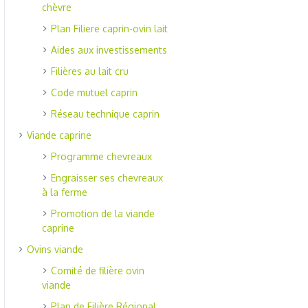
chèvre
Plan Filiere caprin-ovin lait
Aides aux investissements
Filières au lait cru
Code mutuel caprin
Réseau technique caprin
Viande caprine
Programme chevreaux
Engraisser ses chevreaux
à la ferme
Promotion de la viande
caprine
Ovins viande
Comité de filière ovin
viande
Plan de Filière Régional