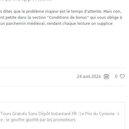
ous dites que le problème majeur est le temps d’attente. Mais non,
ent petite dans la section “Conditions de bonus” qui vous oblige à
z un parchemin médiéval, rendant chaque lecture un supplice
dIn
re
24 avril 2026
0
Tours Gratuits Sans Dépôt Instantané FR : Le Prix du Cynisme
: le gouffre glorifié par les promoteurs