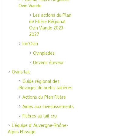
Ovin Viande
Les actions du Plan
de Filière Régional
Ovin Viande 2023-
2027
Inn’Ovin
Ovinpiades
Devenir éleveur
Ovins lait
Guide régional des
élevages de brebis laitières
Actions du Plan Filière
Aides aux investissements
Filières au lait cru
L’équipe d’ Auvergne-Rhône-
Alpes Elevage