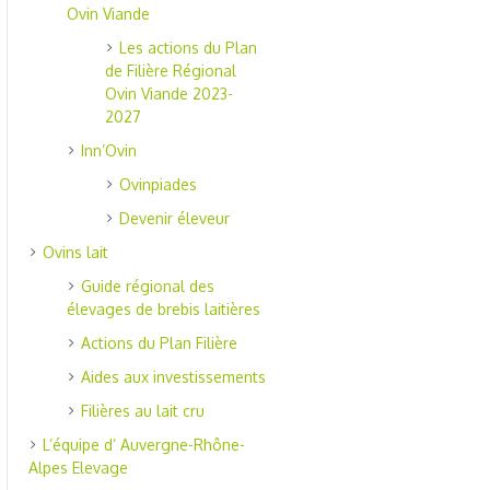
Ovin Viande
Les actions du Plan
de Filière Régional
Ovin Viande 2023-
2027
Inn’Ovin
Ovinpiades
Devenir éleveur
Ovins lait
Guide régional des
élevages de brebis laitières
Actions du Plan Filière
Aides aux investissements
Filières au lait cru
L’équipe d’ Auvergne-Rhône-
Alpes Elevage