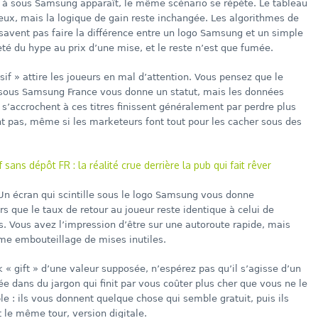
 à sous Samsung apparaît, le même scénario se répète. Le tableau
ux, mais la logique de gain reste inchangée. Les algorithmes de
savent pas faire la différence entre un logo Samsung et un simple
eté du hype au prix d’une mise, et le reste n’est que fumée.
usif » attire les joueurs en mal d’attention. Vous pensez que le
 sous Samsung France vous donne un statut, mais les données
i s’accrochent à ces titres finissent généralement par perdre plus
nt pas, même si les marketeurs font tout pour les cacher sous des
ans dépôt FR : la réalité crue derrière la pub qui fait rêver
n écran qui scintille sous le logo Samsung vous donne
rs que le taux de retour au joueur reste identique à celui de
. Vous avez l’impression d’être sur une autoroute rapide, mais
me embouteillage de mises inutiles.
« gift » d’une valeur supposée, n’espérez pas qu’il s’agisse d’un
e dans du jargon qui finit par vous coûter plus cher que vous ne le
e : ils vous donnent quelque chose qui semble gratuit, puis ils
t le même tour, version digitale.