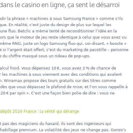
ns le casino en ligne, ça sent le désarroi
andir la phrase « machines à sous Samsung France » comme s’ils
ue. En réalité, c’est juste du design de plus sur lequel les
une fluo. Betclic a même tenté de reconditionner l’idée en la
ors que le moteur de jeu reste identique à celui que vous avez vu
 même RNG, juste un logo Samsung fluo qui, soi-disant, « booste »
 si l’argent était offert, c’est du marketing de pacotille – personne
ste du chiffre masqué sous un rideau de pop‑ups.
alcul froid. Vous dépensez 10 €, vous avez 2 % de chance de
r les machines à sous viennent avec des conditions qui avalent
. Winamax propose des tours gratuits sur des titres comme
 dès que vous dépassez le plafond de mise, et l’on vous rappelle à
,20 € par spin ». C’est une façon bien polie de dire : vous ne
 dépôt 2026 France : la vérité qui dérange
pas des magiciens du hasard, ils sont des ingénieurs qui
abillage premium. La volatilité des jeux ne change pas. Gonzo’s