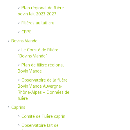
Plan régional de filière
bovin lait 2023-2027
Filières au lait cru
CBPE
Bovins Viande
Le Comité de Filière
“Bovins Viande”
Plan de filière régional
Bovin Viande
Observatoire de la filière
Bovin Viande Auvergne-
Rhône-Alpes – Données de
filière
Caprins
Comité de Filière caprin
Observatoire lait de