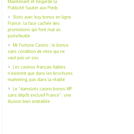
Maintenant et Regarde la
Publicité Sauter aux Pieds
Slots avec buy bonus en ligne
France : la face cachée des
promotions qui font mal au
portefeuille
Mr Fortune Casino : le bonus
sans condition de mise qui ne
vaut pas un sou
Les casinos français fiables
n’existent que dans les brochures
marketing, pas dans la réalité
Le “damslots casino bonus VIP
sans dépôt exclusif France” : une
illusion bien emballée