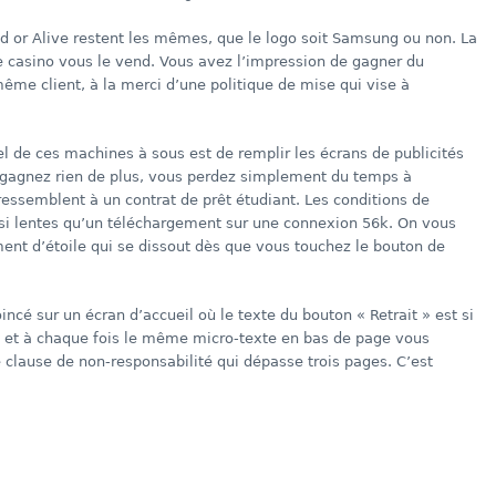
 or Alive restent les mêmes, que le logo soit Samsung ou non. La
le casino vous le vend. Vous avez l’impression de gagner du
même client, à la merci d’une politique de mise qui vise à
el de ces machines à sous est de remplir les écrans de publicités
e gagnez rien de plus, vous perdez simplement du temps à
essemblent à un contrat de prêt étudiant. Les conditions de
aussi lentes qu’un téléchargement sur une connexion 56k. On vous
ment d’étoile qui se dissout dès que vous touchez le bouton de
incé sur un écran d’accueil où le texte du bouton « Retrait » est si
x, et à chaque fois le même micro‑texte en bas de page vous
clause de non‑responsabilité qui dépasse trois pages. C’est
dIn
re