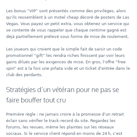
Les bonus “VIP” sont présentés comme des privilèges, alors
qu’ils ressemblent à un motel cheap décoré de posters de Las
Vegas. Vous payez un petit extra, vous obtenez un service qui
se contente de vous rappeler que chaque centime gagné est
déjà partiellement prélevé sous forme de mise de roulement.
Les joueurs qui croient que le simple fait de saisir un code
promotionnel “gift” les rendra riches finissent par voir leurs
gains dilués par les exigences de mise. En gros, l’offre “free
spin” est à la fois une piñata vide et un ticket d’entrée dans le
club des perdants.
Stratégies d’un vétéran pour ne pas se
faire bouffer tout cru
Première règle : ne jamais croire à la promesse d’un retrait
éclair sans vérifier le track‑record du site. Regardez les
forums, les revues, même les plaintes sur les réseaux
sociaux. Si le service client répond en moins de 24 h, c’est