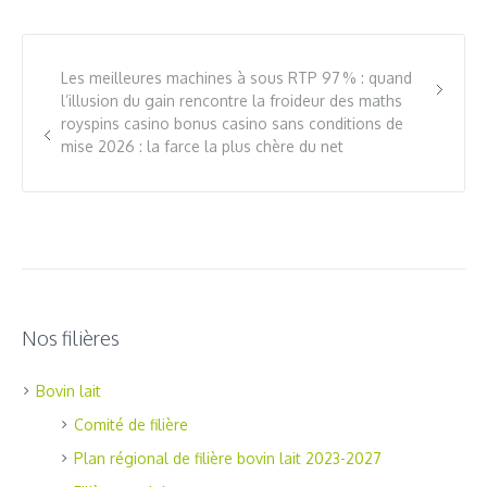
Les meilleures machines à sous RTP 97 % : quand
l’illusion du gain rencontre la froideur des maths
royspins casino bonus casino sans conditions de
mise 2026 : la farce la plus chère du net
Nos filières
Bovin lait
Comité de filière
Plan régional de filière bovin lait 2023-2027