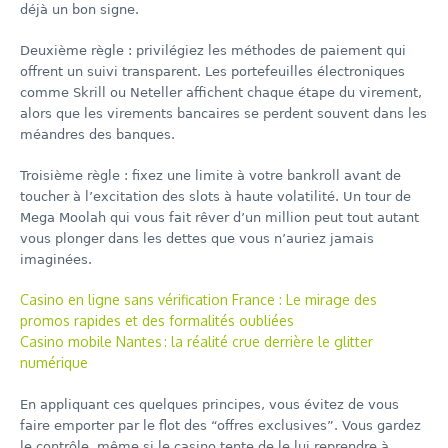
déjà un bon signe.
Deuxième règle : privilégiez les méthodes de paiement qui
offrent un suivi transparent. Les portefeuilles électroniques
comme Skrill ou Neteller affichent chaque étape du virement,
alors que les virements bancaires se perdent souvent dans les
méandres des banques.
Troisième règle : fixez une limite à votre bankroll avant de
toucher à l’excitation des slots à haute volatilité. Un tour de
Mega Moolah qui vous fait rêver d’un million peut tout autant
vous plonger dans les dettes que vous n’auriez jamais
imaginées.
Casino en ligne sans vérification France : Le mirage des
promos rapides et des formalités oubliées
Casino mobile Nantes : la réalité crue derrière le glitter
numérique
En appliquant ces quelques principes, vous évitez de vous
faire emporter par le flot des “offres exclusives”. Vous gardez
le contrôle, même si le casino tente de le lui reprendre à