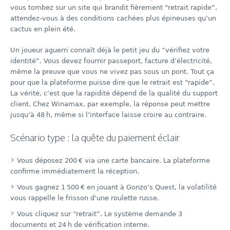
vous tombez sur un site qui brandit fièrement “retrait rapide”,
attendez-vous à des conditions cachées plus épineuses qu’un
cactus en plein été.
Un joueur aguerri connaît déjà le petit jeu du “vérifiez votre
identité”. Vous devez fournir passeport, facture d’électricité,
même la preuve que vous ne vivez pas sous un pont. Tout ça
pour que la plateforme puisse dire que le retrait est “rapide”.
La vérité, c’est que la rapidité dépend de la qualité du support
client. Chez Winamax, par exemple, la réponse peut mettre
jusqu’à 48 h, même si l’interface laisse croire au contraire.
Scénario type : la quête du paiement éclair
Vous déposez 200 € via une carte bancaire. La plateforme
confirme immédiatement la réception.
Vous gagnez 1 500 € en jouant à Gonzo’s Quest, la volatilité
vous rappelle le frisson d’une roulette russe.
Vous cliquez sur “retrait”. Le système demande 3
documents et 24 h de vérification interne.