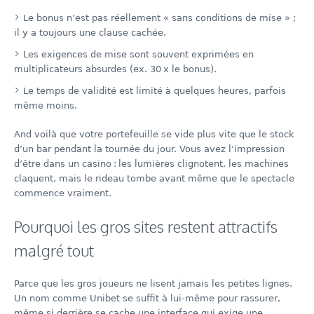
Le bonus n’est pas réellement « sans conditions de mise » ;
il y a toujours une clause cachée.
Les exigences de mise sont souvent exprimées en
multiplicateurs absurdes (ex. 30 x le bonus).
Le temps de validité est limité à quelques heures, parfois
même moins.
And voilà que votre portefeuille se vide plus vite que le stock
d’un bar pendant la tournée du jour. Vous avez l’impression
d’être dans un casino : les lumières clignotent, les machines
claquent, mais le rideau tombe avant même que le spectacle
commence vraiment.
Pourquoi les gros sites restent attractifs
malgré tout
Parce que les gros joueurs ne lisent jamais les petites lignes.
Un nom comme Unibet se suffit à lui-même pour rassurer,
même si derrière se cache une interface qui exige une