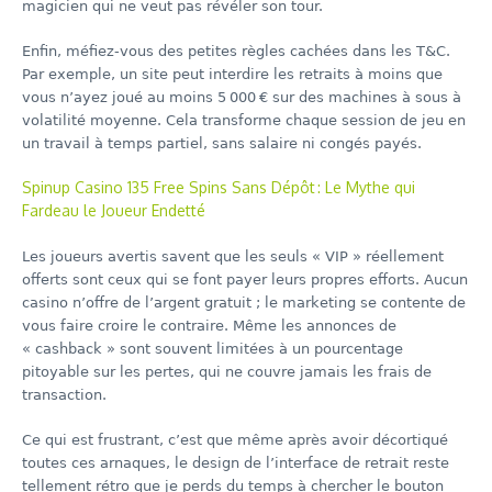
magicien qui ne veut pas révéler son tour.
Enfin, méfiez-vous des petites règles cachées dans les T&C.
Par exemple, un site peut interdire les retraits à moins que
vous n’ayez joué au moins 5 000 € sur des machines à sous à
volatilité moyenne. Cela transforme chaque session de jeu en
un travail à temps partiel, sans salaire ni congés payés.
Spinup Casino 135 Free Spins Sans Dépôt : Le Mythe qui
Fardeau le Joueur Endetté
Les joueurs avertis savent que les seuls « VIP » réellement
offerts sont ceux qui se font payer leurs propres efforts. Aucun
casino n’offre de l’argent gratuit ; le marketing se contente de
vous faire croire le contraire. Même les annonces de
« cashback » sont souvent limitées à un pourcentage
pitoyable sur les pertes, qui ne couvre jamais les frais de
transaction.
Ce qui est frustrant, c’est que même après avoir décortiqué
toutes ces arnaques, le design de l’interface de retrait reste
tellement rétro que je perds du temps à chercher le bouton