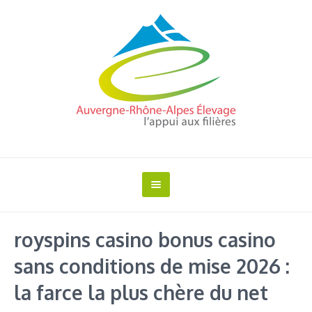
royspins casino bonus casino
sans conditions de mise 2026 :
la farce la plus chère du net