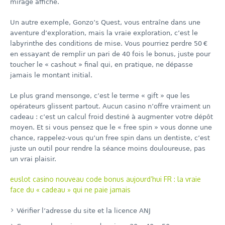
mirage affiché.
Un autre exemple, Gonzo’s Quest, vous entraîne dans une
aventure d’exploration, mais la vraie exploration, c’est le
labyrinthe des conditions de mise. Vous pourriez perdre 50 €
en essayant de remplir un pari de 40 fois le bonus, juste pour
toucher le « cashout » final qui, en pratique, ne dépasse
jamais le montant initial.
Le plus grand mensonge, c’est le terme « gift » que les
opérateurs glissent partout. Aucun casino n’offre vraiment un
cadeau : c’est un calcul froid destiné à augmenter votre dépôt
moyen. Et si vous pensez que le « free spin » vous donne une
chance, rappelez-vous qu’un free spin dans un dentiste, c’est
juste un outil pour rendre la séance moins douloureuse, pas
un vrai plaisir.
euslot casino nouveau code bonus aujourd’hui FR : la vraie
face du « cadeau » qui ne paie jamais
Vérifier l’adresse du site et la licence ANJ