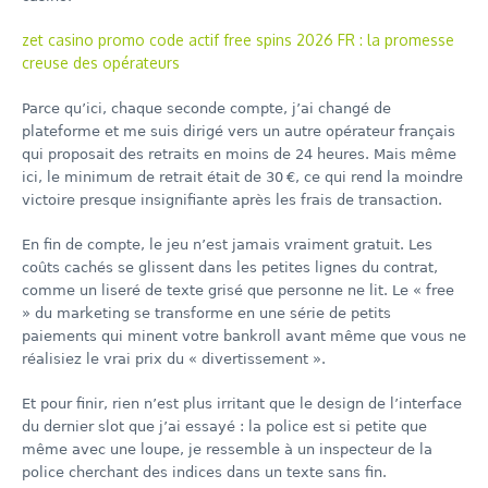
zet casino promo code actif free spins 2026 FR : la promesse
creuse des opérateurs
Parce qu’ici, chaque seconde compte, j’ai changé de
plateforme et me suis dirigé vers un autre opérateur français
qui proposait des retraits en moins de 24 heures. Mais même
ici, le minimum de retrait était de 30 €, ce qui rend la moindre
victoire presque insignifiante après les frais de transaction.
En fin de compte, le jeu n’est jamais vraiment gratuit. Les
coûts cachés se glissent dans les petites lignes du contrat,
comme un liseré de texte grisé que personne ne lit. Le « free
» du marketing se transforme en une série de petits
paiements qui minent votre bankroll avant même que vous ne
réalisiez le vrai prix du « divertissement ».
Et pour finir, rien n’est plus irritant que le design de l’interface
du dernier slot que j’ai essayé : la police est si petite que
même avec une loupe, je ressemble à un inspecteur de la
police cherchant des indices dans un texte sans fin.