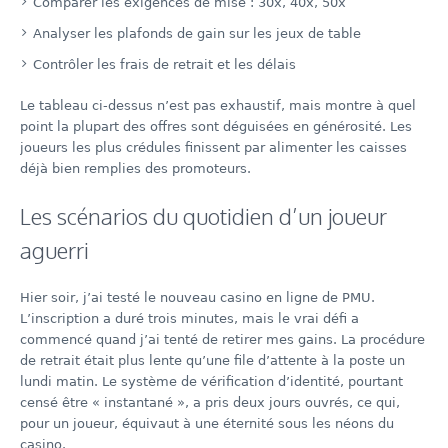
Comparer les exigences de mise : 30x, 40x, 50x
Analyser les plafonds de gain sur les jeux de table
Contrôler les frais de retrait et les délais
Le tableau ci‑dessus n’est pas exhaustif, mais montre à quel
point la plupart des offres sont déguisées en générosité. Les
joueurs les plus crédules finissent par alimenter les caisses
déjà bien remplies des promoteurs.
Les scénarios du quotidien d’un joueur
aguerri
Hier soir, j’ai testé le nouveau casino en ligne de PMU.
L’inscription a duré trois minutes, mais le vrai défi a
commencé quand j’ai tenté de retirer mes gains. La procédure
de retrait était plus lente qu’une file d’attente à la poste un
lundi matin. Le système de vérification d’identité, pourtant
censé être « instantané », a pris deux jours ouvrés, ce qui,
pour un joueur, équivaut à une éternité sous les néons du
casino.