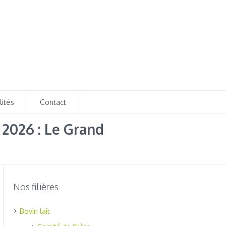
lités
Contact
 2026 : Le Grand
Nos filières
Bovin lait