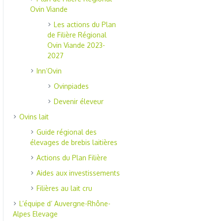
Ovin Viande
Les actions du Plan
de Filière Régional
Ovin Viande 2023-
2027
Inn’Ovin
Ovinpiades
Devenir éleveur
Ovins lait
Guide régional des
élevages de brebis laitières
Actions du Plan Filière
Aides aux investissements
Filières au lait cru
L’équipe d’ Auvergne-Rhône-
Alpes Elevage