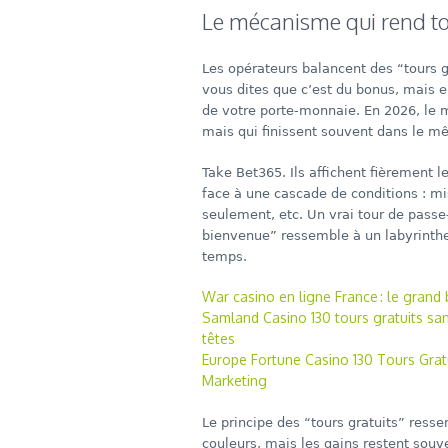
Le mécanisme qui rend to
Les opérateurs balancent des “tours 
vous dites que c’est du bonus, mais en
de votre porte-monnaie. En 2026, le 
mais qui finissent souvent dans le mê
Take Bet365. Ils affichent fièrement 
face à une cascade de conditions : m
seulement, etc. Un vrai tour de passe-
bienvenue” ressemble à un labyrinthe
temps.
War casino en ligne France : le grand b
Samland Casino 130 tours gratuits sans 
têtes
Europe Fortune Casino 130 Tours Gratu
Marketing
Le principe des “tours gratuits” resse
couleurs, mais les gains restent souve