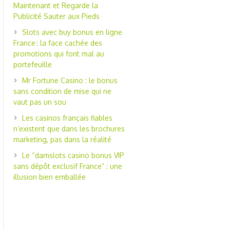
Maintenant et Regarde la
Publicité Sauter aux Pieds
Slots avec buy bonus en ligne
France : la face cachée des
promotions qui font mal au
portefeuille
Mr Fortune Casino : le bonus
sans condition de mise qui ne
vaut pas un sou
Les casinos français fiables
n’existent que dans les brochures
marketing, pas dans la réalité
Le “damslots casino bonus VIP
sans dépôt exclusif France” : une
illusion bien emballée