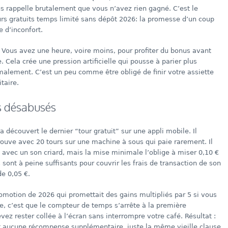
us rappelle brutalement que vous n’avez rien gagné. C’est le
s gratuits temps limité sans dépôt 2026: la promesse d’un coup
e d’inconfort.
e. Vous avez une heure, voire moins, pour profiter du bonus avant
Cela crée une pression artificielle qui pousse à parier plus
malement. C’est un peu comme être obligé de finir votre assiette
taire.
rs désabusés
 découvert le dernier “tour gratuit” sur une appli mobile. Il
trouve avec 20 tours sur une machine à sous qui paie rarement. Il
ite avec un son criard, mais la mise minimale l’oblige à miser 0,10 €
 sont à peine suffisants pour couvrir les frais de transaction de son
de 0,05 €.
romotion de 2026 qui promettait des gains multipliés par 5 si vous
e, c’est que le compteur de temps s’arrête à la première
vez rester collée à l’écran sans interrompre votre café. Résultat :
et aucune récompense supplémentaire, juste la même vieille clause