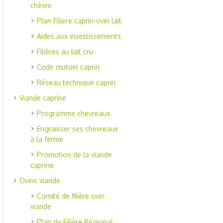
chèvre
Plan Filiere caprin-ovin lait
Aides aux investissements
Filières au lait cru
Code mutuel caprin
Réseau technique caprin
Viande caprine
Programme chevreaux
Engraisser ses chevreaux
à la ferme
Promotion de la viande
caprine
Ovins viande
Comité de filière ovin
viande
Plan de Filière Régional