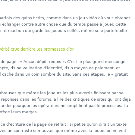
parfois des gains fictifs, comme dans un jeu vidéo où vous obtenez
 échanger contre autre chose que du temps passé à jouer. Cette
e rétroaction qui garde les joueurs collés, même si le portefeuille
 vérité crue derrière les promesses d’or
as de page : « Aucun dépôt requis ». C’est le plus grand mensonge
pte, d’une validation d’identité, d’un moyen de paiement, et
caché dans un coin sombre du site. Sans ces étapes, le « gratuit
mbreuses que même les joueurs les plus avertis finissent par se
réponses dans les forums, à lire des critiques de sites qui ont déjà
nder pourquoi les opérateurs ne simplifient pas le processus. La
otège leurs marges.
ice d’écriture de la page de retrait : si petite qu’on dirait un texte
vec un contraste si mauvais que même avec la loupe, on ne voit