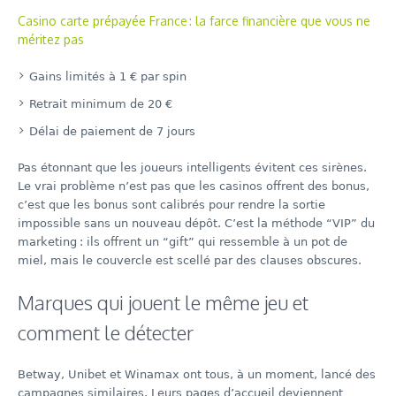
Casino carte prépayée France : la farce financière que vous ne
méritez pas
Gains limités à 1 € par spin
Retrait minimum de 20 €
Délai de paiement de 7 jours
Pas étonnant que les joueurs intelligents évitent ces sirènes.
Le vrai problème n’est pas que les casinos offrent des bonus,
c’est que les bonus sont calibrés pour rendre la sortie
impossible sans un nouveau dépôt. C’est la méthode “VIP” du
marketing : ils offrent un “gift” qui ressemble à un pot de
miel, mais le couvercle est scellé par des clauses obscures.
Marques qui jouent le même jeu et
comment le détecter
Betway, Unibet et Winamax ont tous, à un moment, lancé des
campagnes similaires. Leurs pages d’accueil deviennent