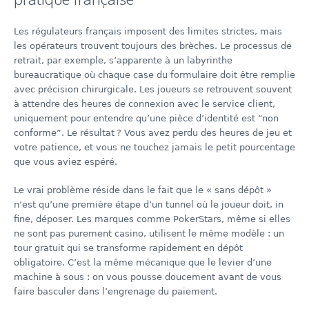
Les régulateurs français imposent des limites strictes, mais
les opérateurs trouvent toujours des brèches. Le processus de
retrait, par exemple, s’apparente à un labyrinthe
bureaucratique où chaque case du formulaire doit être remplie
avec précision chirurgicale. Les joueurs se retrouvent souvent
à attendre des heures de connexion avec le service client,
uniquement pour entendre qu’une pièce d’identité est “non
conforme”. Le résultat ? Vous avez perdu des heures de jeu et
votre patience, et vous ne touchez jamais le petit pourcentage
que vous aviez espéré.
Le vrai problème réside dans le fait que le « sans dépôt »
n’est qu’une première étape d’un tunnel où le joueur doit, in
fine, déposer. Les marques comme PokerStars, même si elles
ne sont pas purement casino, utilisent le même modèle : un
tour gratuit qui se transforme rapidement en dépôt
obligatoire. C’est la même mécanique que le levier d’une
machine à sous : on vous pousse doucement avant de vous
faire basculer dans l’engrenage du paiement.