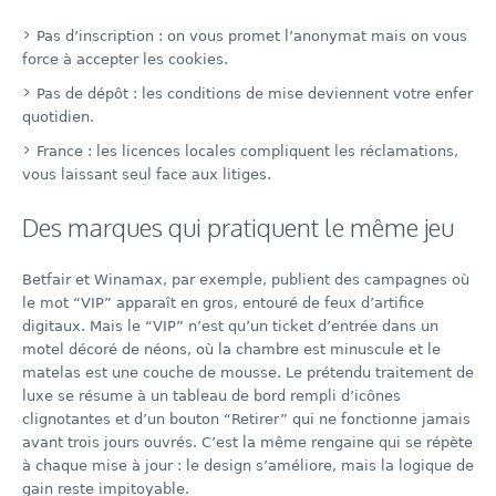
Pas d’inscription : on vous promet l’anonymat mais on vous
force à accepter les cookies.
Pas de dépôt : les conditions de mise deviennent votre enfer
quotidien.
France : les licences locales compliquent les réclamations,
vous laissant seul face aux litiges.
Des marques qui pratiquent le même jeu
Betfair et Winamax, par exemple, publient des campagnes où
le mot “VIP” apparaît en gros, entouré de feux d’artifice
digitaux. Mais le “VIP” n’est qu’un ticket d’entrée dans un
motel décoré de néons, où la chambre est minuscule et le
matelas est une couche de mousse. Le prétendu traitement de
luxe se résume à un tableau de bord rempli d’icônes
clignotantes et d’un bouton “Retirer” qui ne fonctionne jamais
avant trois jours ouvrés. C’est la même rengaine qui se répète
à chaque mise à jour : le design s’améliore, mais la logique de
gain reste impitoyable.