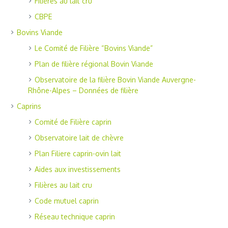
Filières au lait cru
CBPE
Bovins Viande
Le Comité de Filière “Bovins Viande”
Plan de filière régional Bovin Viande
Observatoire de la filière Bovin Viande Auvergne-
Rhône-Alpes – Données de filière
Caprins
Comité de Filière caprin
Observatoire lait de chèvre
Plan Filiere caprin-ovin lait
Aides aux investissements
Filières au lait cru
Code mutuel caprin
Réseau technique caprin