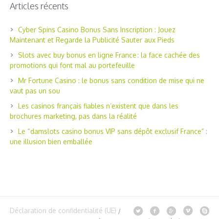
Articles récents
Cyber Spins Casino Bonus Sans Inscription : Jouez
Maintenant et Regarde la Publicité Sauter aux Pieds
Slots avec buy bonus en ligne France : la face cachée des
promotions qui font mal au portefeuille
Mr Fortune Casino : le bonus sans condition de mise qui ne
vaut pas un sou
Les casinos français fiables n’existent que dans les
brochures marketing, pas dans la réalité
Le “damslots casino bonus VIP sans dépôt exclusif France” :
une illusion bien emballée
Déclaration de confidentialité (UE)
/