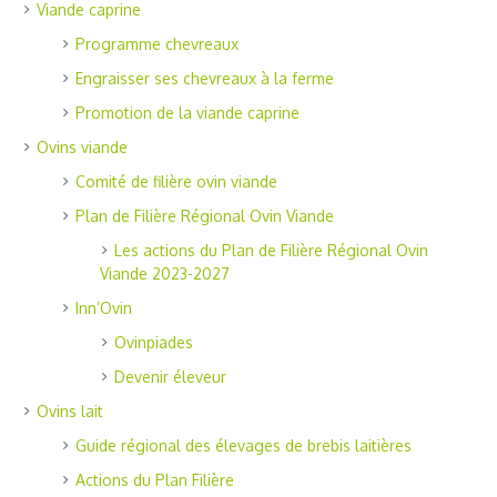
Viande caprine
Programme chevreaux
Engraisser ses chevreaux à la ferme
Promotion de la viande caprine
Ovins viande
Comité de filière ovin viande
Plan de Filière Régional Ovin Viande
Les actions du Plan de Filière Régional Ovin
Viande 2023-2027
Inn’Ovin
Ovinpiades
Devenir éleveur
Ovins lait
Guide régional des élevages de brebis laitières
Actions du Plan Filière