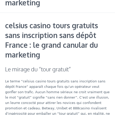
marketing
celsius casino tours gratuits
sans inscription sans dépôt
France : le grand canular du
marketing
Le mirage du “tour gratuit”
Le terme “celsius casino tours gratuits sans inscription sans
dépôt France” apparaît chaque fois qu’un opérateur veut
gonfler son trafic. Aucun homme sérieux ne croit vraiment que
le mot “gratuit” signifie “sans rien donner”. C’est une illusion,
un leurre concocté pour attirer les novices qui confondent
promotion et cadeau. Betway, Unibet et 888casino rivalisent
d’ingéniosité pour emballer un “tour gratuit” qui, en réalité, ne