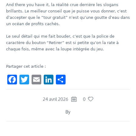
And there you have it, la réalité crue derrière les slogans
brillants. Le meilleur conseil que je puisse vous donner, c’est
d’accepter que le “tour gratuit” n’est qu’une goutte d’eau dans
un océan de profits cachés.
Le seul détail qui me fait bouder, c’est que la police de
caractère du bouton “Retirer” est si petite qu’on la rate à
chaque fois, même avec la loupe intégrée du jeu.
Partager cet article :
Facebook
Twitter
Email
LinkedIn
Share
24 avril 2026
0
By