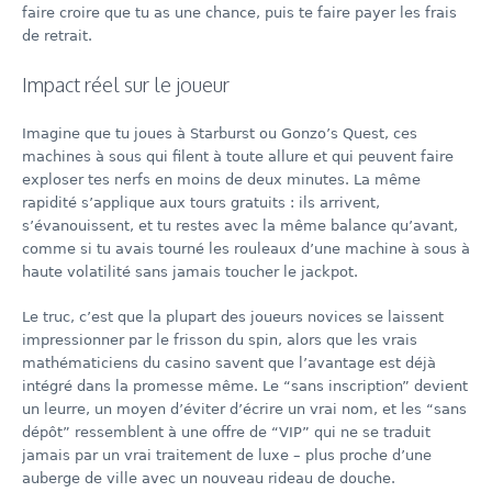
faire croire que tu as une chance, puis te faire payer les frais
de retrait.
Impact réel sur le joueur
Imagine que tu joues à Starburst ou Gonzo’s Quest, ces
machines à sous qui filent à toute allure et qui peuvent faire
exploser tes nerfs en moins de deux minutes. La même
rapidité s’applique aux tours gratuits : ils arrivent,
s’évanouissent, et tu restes avec la même balance qu’avant,
comme si tu avais tourné les rouleaux d’une machine à sous à
haute volatilité sans jamais toucher le jackpot.
Le truc, c’est que la plupart des joueurs novices se laissent
impressionner par le frisson du spin, alors que les vrais
mathématiciens du casino savent que l’avantage est déjà
intégré dans la promesse même. Le “sans inscription” devient
un leurre, un moyen d’éviter d’écrire un vrai nom, et les “sans
dépôt” ressemblent à une offre de “VIP” qui ne se traduit
jamais par un vrai traitement de luxe – plus proche d’une
auberge de ville avec un nouveau rideau de douche.