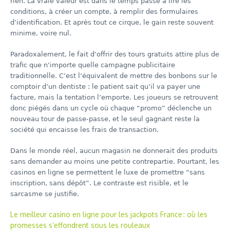
rien. La vraie valeur est dans le temps passé à lire les
conditions, à créer un compte, à remplir des formulaires
d’identification. Et après tout ce cirque, le gain reste souvent
minime, voire nul.
Paradoxalement, le fait d’offrir des tours gratuits attire plus de
trafic que n’importe quelle campagne publicitaire
traditionnelle. C’est l’équivalent de mettre des bonbons sur le
comptoir d’un dentiste : le patient sait qu’il va payer une
facture, mais la tentation l’emporte. Les joueurs se retrouvent
donc piégés dans un cycle où chaque “promo” déclenche un
nouveau tour de passe‑passe, et le seul gagnant reste la
société qui encaisse les frais de transaction.
Dans le monde réel, aucun magasin ne donnerait des produits
sans demander au moins une petite contrepartie. Pourtant, les
casinos en ligne se permettent le luxe de promettre “sans
inscription, sans dépôt”. Le contraste est risible, et le
sarcasme se justifie.
Le meilleur casino en ligne pour les jackpots France : où les
promesses s’effondrent sous les rouleaux