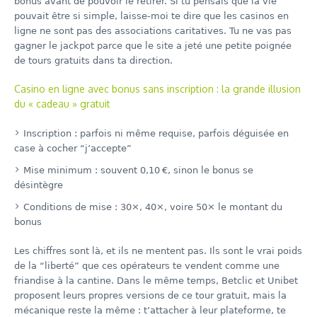
bonus avant de pouvoir le retirer. Si tu pensais que la vie
pouvait être si simple, laisse-moi te dire que les casinos en
ligne ne sont pas des associations caritatives. Tu ne vas pas
gagner le jackpot parce que le site a jeté une petite poignée
de tours gratuits dans ta direction.
Casino en ligne avec bonus sans inscription : la grande illusion
du « cadeau » gratuit
Inscription : parfois ni même requise, parfois déguisée en
case à cocher “j’accepte”
Mise minimum : souvent 0,10 €, sinon le bonus se
désintègre
Conditions de mise : 30×, 40×, voire 50× le montant du
bonus
Les chiffres sont là, et ils ne mentent pas. Ils sont le vrai poids
de la “liberté” que ces opérateurs te vendent comme une
friandise à la cantine. Dans le même temps, Betclic et Unibet
proposent leurs propres versions de ce tour gratuit, mais la
mécanique reste la même : t’attacher à leur plateforme, te