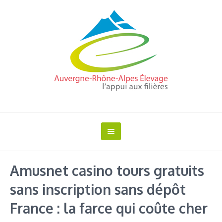
Amusnet casino tours gratuits
sans inscription sans dépôt
France : la farce qui coûte cher