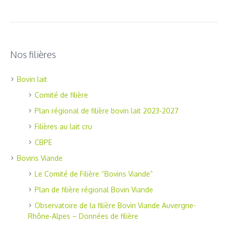
Nos filières
Bovin lait
Comité de filière
Plan régional de filière bovin lait 2023-2027
Filières au lait cru
CBPE
Bovins Viande
Le Comité de Filière “Bovins Viande”
Plan de filière régional Bovin Viande
Observatoire de la filière Bovin Viande Auvergne-
Rhône-Alpes – Données de filière