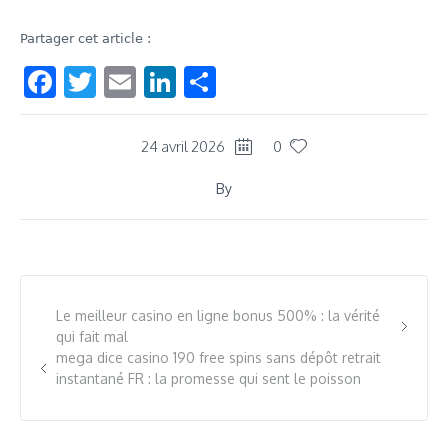
Partager cet article :
Facebook
Twitter
Email
LinkedIn
Share
24 avril 2026
0
By
Le meilleur casino en ligne bonus 500% : la vérité
qui fait mal
mega dice casino 190 free spins sans dépôt retrait
instantané FR : la promesse qui sent le poisson