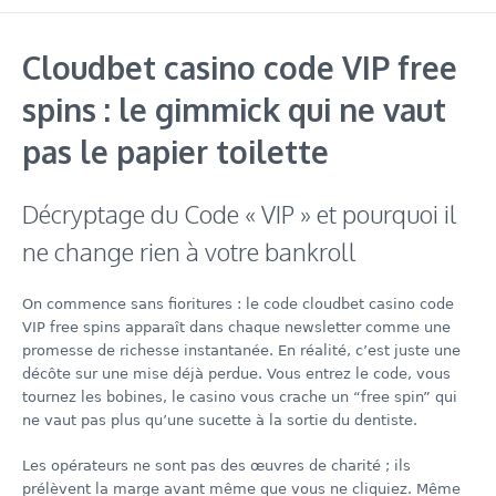
Cloudbet casino code VIP free
spins : le gimmick qui ne vaut
pas le papier toilette
Décryptage du Code « VIP » et pourquoi il
ne change rien à votre bankroll
On commence sans fioritures : le code cloudbet casino code
VIP free spins apparaît dans chaque newsletter comme une
promesse de richesse instantanée. En réalité, c’est juste une
décôte sur une mise déjà perdue. Vous entrez le code, vous
tournez les bobines, le casino vous crache un “free spin” qui
ne vaut pas plus qu’une sucette à la sortie du dentiste.
Les opérateurs ne sont pas des œuvres de charité ; ils
prélèvent la marge avant même que vous ne cliquiez. Même