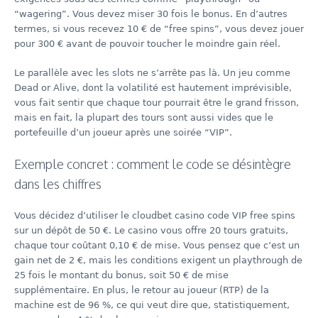
“wagering”. Vous devez miser 30 fois le bonus. En d’autres
termes, si vous recevez 10 € de “free spins”, vous devez jouer
pour 300 € avant de pouvoir toucher le moindre gain réel.
Le parallèle avec les slots ne s’arrête pas là. Un jeu comme
Dead or Alive, dont la volatilité est hautement imprévisible,
vous fait sentir que chaque tour pourrait être le grand frisson,
mais en fait, la plupart des tours sont aussi vides que le
portefeuille d’un joueur après une soirée “VIP”.
Exemple concret : comment le code se désintègre
dans les chiffres
Vous décidez d’utiliser le cloudbet casino code VIP free spins
sur un dépôt de 50 €. Le casino vous offre 20 tours gratuits,
chaque tour coûtant 0,10 € de mise. Vous pensez que c’est un
gain net de 2 €, mais les conditions exigent un playthrough de
25 fois le montant du bonus, soit 50 € de mise
supplémentaire. En plus, le retour au joueur (RTP) de la
machine est de 96 %, ce qui veut dire que, statistiquement,