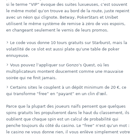
si le terme “VIP” évoque des suites luxueuses, c’est souvent
le même motel qu’on trouve au bord de la route, juste repeint
avec un néon qui clignote. Betway, PokerStars et Unibet
utilisent le même système de remise à zéro de vos espoirs,
en changeant seulement le vernis de leurs promos.
Le code vous donne 10 tours gratuits sur Starburst, mais la
volatilité de ce slot est aussi plate qu’une table de poker
ennuyeuse.
Vous pouvez l’appliquer sur Gonzo’s Quest, où les
multiplicateurs montent doucement comme une mauvaise
soirée qui ne finit jamais.
Certains sites le couplent à un dépôt minimum de 20 €, ce
qui transforme “free” en “payant” en un clin d’œil.
Parce que la plupart des joueurs naïfs pensent que quelques
spins gratuits les propulseront dans le haut du classement, ils
oublient que chaque spin est un calcul de probabilité qui
penche toujours du côté du casino. Le “free” n’est qu’un mot :
le casino ne vous donne rien, il vous enlève simplement votre