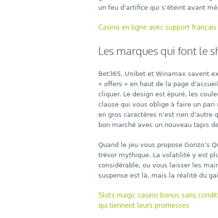
un feu d’artifice qui s’éteint avant m
Casino en ligne avec support français 
Les marques qui font le 
Bet365, Unibet et Winamax savent expl
« offers » en haut de la page d’accue
cliquer. Le design est épuré, les cou
clause qui vous oblige à faire un par
en gros caractères n’est rien d’autr
bon marché avec un nouveau tapis de b
Quand le jeu vous propose Gonzo’s Qu
trésor mythique. La volatilité y est p
considérable, ou vous laisser les main
suspense est là, mais la réalité du ga
Slots magic casino bonus sans conditi
qui tiennent leurs promesses