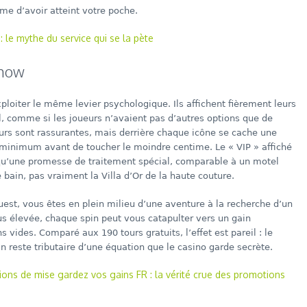
ême d’avoir atteint votre poche.
: le mythe du service qui se la pète
show
oiter le même levier psychologique. Ils affichent fièrement leurs
il, comme si les joueurs n’avaient pas d’autres options que de
leurs sont rassurantes, mais derrière chaque icône se cache une
i minimum avant de toucher le moindre centime. Le « VIP » affiché
e qu’une promesse de traitement spécial, comparable à un motel
ain, pas vraiment la Villa d’Or de la haute couture.
est, vous êtes en plein milieu d’une aventure à la recherche d’un
lus élevée, chaque spin peut vous catapulter vers un gain
s vides. Comparé aux 190 tours gratuits, l’effet est pareil : le
in reste tributaire d’une équation que le casino garde secrète.
ons de mise gardez vos gains FR : la vérité crue des promotions