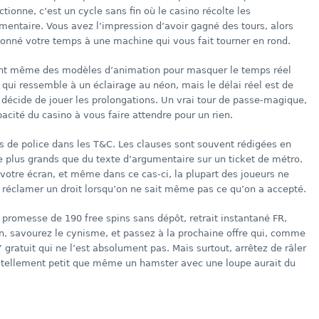
tionne, c’est un cycle sans fin où le casino récolte les
ntaire. Vous avez l’impression d’avoir gagné des tours, alors
onné votre temps à une machine qui vous fait tourner en rond.
ent même des modèles d’animation pour masquer le temps réel
 qui ressemble à un éclairage au néon, mais le délai réel est de
e décide de jouer les prolongations. Un vrai tour de passe‑magique,
pacité du casino à vous faire attendre pour un rien.
les de police dans les T&C. Les clauses sont souvent rédigées en
e plus grands que du texte d’argumentaire sur un ticket de métro.
 votre écran, et même dans ce cas‑ci, la plupart des joueurs ne
 réclamer un droit lorsqu’on ne sait même pas ce qu’on a accepté.
a promesse de 190 free spins sans dépôt, retrait instantané FR,
n, savourez le cynisme, et passez à la prochaine offre qui, comme
 gratuit qui ne l’est absolument pas. Mais surtout, arrêtez de râler
est tellement petit que même un hamster avec une loupe aurait du