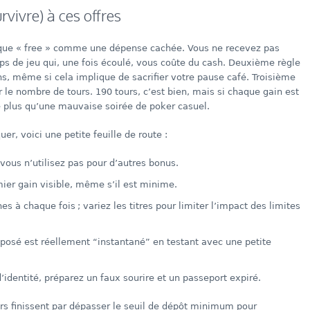
vivre) à ces offres
haque « free » comme une dépense cachée. Vous ne recevez pas
ps de jeu qui, une fois écoulé, vous coûte du cash. Deuxième règle
ons, même si cela implique de sacrifier votre pause café. Troisième
r le nombre de tours. 190 tours, c’est bien, mais si chaque gain est
e plus qu’une mauvaise soirée de poker casuel.
r, voici une petite feuille de route :
vous n’utilisez pas pour d’autres bonus.
er gain visible, même s’il est minime.
 à chaque fois ; variez les titres pour limiter l’impact des limites
roposé est réellement “instantané” en testant avec une petite
identité, préparez un faux sourire et un passeport expiré.
urs finissent par dépasser le seuil de dépôt minimum pour