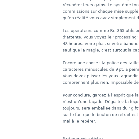
récupérer leurs gains. Le système fonc
commissions sur chaque mise suppléme
qu’en réalité vous avez simplement d
Les opérateurs comme Bet365 utilis
d’attente. Vous voyez le “processing”
48 heures, voire plus, si votre banqu
sauf que la magie, c’est surtout la ca
Encore une chose : la police des tail
caractères minuscules de 9 pt, à pein
Vous devez plisser les yeux, agrandir
comprennent plus rien. Impossible de
Pour conclure, gardez à l’esprit que l
n’est qu’une façade. Dégustez la leço
toujours, sera emballée dans du “gift”
sur le fait que le bouton de retrait 
mal à le repérer.
Partager cet article :