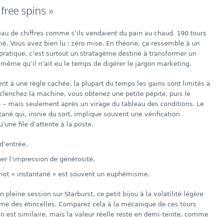
free spins »
eau de chiffres comme s’ils vendaient du pain au chaud. 190 tours
ané. Vous avez bien lu : zéro mise. En théorie, ça ressemble à un
n pratique, c’est surtout un stratagème destiné à transformer un
 même qu’il n’ait eu le temps de digérer le jargon marketing.
ent à une règle cachée, la plupart du temps les gains sont limités à
clenchez la machine, vous obtenez une petite pépite, puis le
» – mais seulement après un virage du tableau des conditions. Le
ané qui, ironie du sort, implique souvent une vérification
’une file d’attente à la poste.
 d’entrée.
nner l’impression de générosité.
e mot « instantané » est souvent un euphémisme.
leine session sur Starburst, ce petit bijou à la volatilité légère
me des étincelles. Comparez cela à la mécanique de ces tours
ain est similaire, mais la valeur réelle reste en demi-teinte, comme