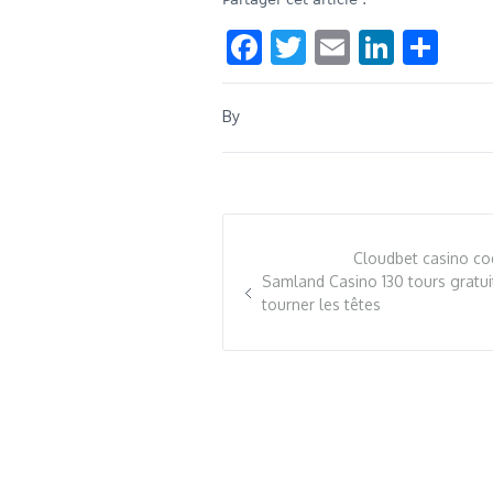
Facebook
Twitter
Email
Linke
Sha
By
Cloudbet casino code
Samland Casino 130 tours gratuits
tourner les têtes