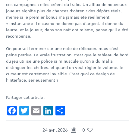
ces campagnes : elles créent du trafic. Un afflux de nouveaux
joueurs signifie plus de chances d’obtenir des dépôts réels,
même si le premier bonus n’a jamais été réellement
« instantané ». Le casino ne donne pas d’argent, il donne du
leurre, et le joueur, dans son naïf optimisme, pense qu’il a été
récompensé.
On pourrait terminer sur une note de réflexion, mais c’est
peine perdue. La vraie frustration, c’est que le tableau de bord
du jeu utilise une police si minuscule qu’on a du mal à
distinguer les chiffres, et quand on veut régler le volume, le
curseur est carrément invisible. C’est quoi ce design de
l’interface, sérieusement ?
Partager cet article :
Facebook
Twitter
Email
LinkedIn
Share
24 avril 2026
0