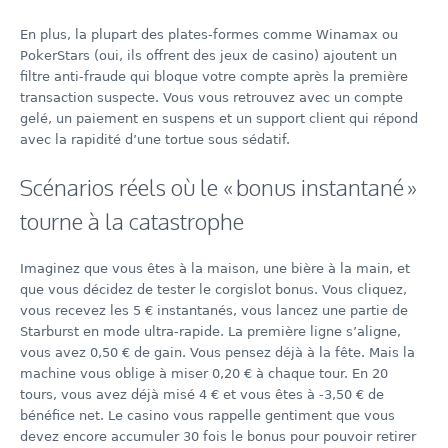
En plus, la plupart des plates‑formes comme Winamax ou
PokerStars (oui, ils offrent des jeux de casino) ajoutent un
filtre anti‑fraude qui bloque votre compte après la première
transaction suspecte. Vous vous retrouvez avec un compte
gelé, un paiement en suspens et un support client qui répond
avec la rapidité d’une tortue sous sédatif.
Scénarios réels où le « bonus instantané »
tourne à la catastrophe
Imaginez que vous êtes à la maison, une bière à la main, et
que vous décidez de tester le corgislot bonus. Vous cliquez,
vous recevez les 5 € instantanés, vous lancez une partie de
Starburst en mode ultra‑rapide. La première ligne s’aligne,
vous avez 0,50 € de gain. Vous pensez déjà à la fête. Mais la
machine vous oblige à miser 0,20 € à chaque tour. En 20
tours, vous avez déjà misé 4 € et vous êtes à -3,50 € de
bénéfice net. Le casino vous rappelle gentiment que vous
devez encore accumuler 30 fois le bonus pour pouvoir retirer