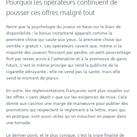
Pourquoi les opérateurs continuent de
pousser ces offres malgré tout
Parce que la psychologie du joueur se base sur le biais de
disponibilité : le bonus instantané apparaît comme la
première chose qui saute aux yeux, la première chose qui
semble « gratuit ». Les opérateurs savent que, même si la
majorité des joueurs finissent par perdre, un petit pourcentage
finit par rester accro à l’adrénaline et à la promesse de gains
futurs. C’est le même principe qui rend la publicité de la
cigarette attrayante : elle ne vend pas la santé, mais elle
vend le moment de plaisir.
En outre, les réglementations françaises sont plus souples sur
les offres « sans dépôt » que sur les exigences de mise. Cela
donne aux casinos une marge de manœuvre pour publier des
promotions qui respectent le règlement à la lettre, mais qui,
en pratique, sont aussi utiles qu’un mouchoir en papier dans
une tornade.
Le dernier point, et le plus cynique, c’est la vraie finalité de