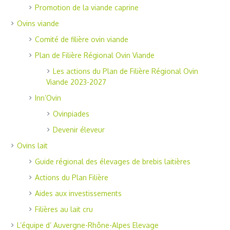
Promotion de la viande caprine
Ovins viande
Comité de filière ovin viande
Plan de Filière Régional Ovin Viande
Les actions du Plan de Filière Régional Ovin
Viande 2023-2027
Inn’Ovin
Ovinpiades
Devenir éleveur
Ovins lait
Guide régional des élevages de brebis laitières
Actions du Plan Filière
Aides aux investissements
Filières au lait cru
L’équipe d’ Auvergne-Rhône-Alpes Elevage