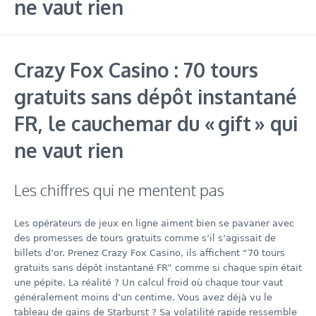
ne vaut rien
Crazy Fox Casino : 70 tours
gratuits sans dépôt instantané
FR, le cauchemar du « gift » qui
ne vaut rien
Les chiffres qui ne mentent pas
Les opérateurs de jeux en ligne aiment bien se pavaner avec
des promesses de tours gratuits comme s’il s’agissait de
billets d’or. Prenez Crazy Fox Casino, ils affichent “70 tours
gratuits sans dépôt instantané FR” comme si chaque spin était
une pépite. La réalité ? Un calcul froid où chaque tour vaut
généralement moins d’un centime. Vous avez déjà vu le
tableau de gains de Starburst ? Sa volatilité rapide ressemble