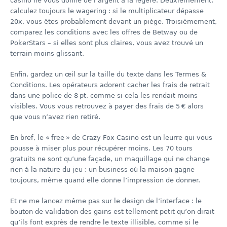
casino ne vous donne de l’argent à la légère. Deuxièmement,
calculez toujours le wagering : si le multiplicateur dépasse
20x, vous êtes probablement devant un piège. Troisièmement,
comparez les conditions avec les offres de Betway ou de
PokerStars – si elles sont plus claires, vous avez trouvé un
terrain moins glissant.
Enfin, gardez un œil sur la taille du texte dans les Termes &
Conditions. Les opérateurs adorent cacher les frais de retrait
dans une police de 8 pt, comme si cela les rendait moins
visibles. Vous vous retrouvez à payer des frais de 5 € alors
que vous n’avez rien retiré.
En bref, le « free » de Crazy Fox Casino est un leurre qui vous
pousse à miser plus pour récupérer moins. Les 70 tours
gratuits ne sont qu’une façade, un maquillage qui ne change
rien à la nature du jeu : un business où la maison gagne
toujours, même quand elle donne l’impression de donner.
Et ne me lancez même pas sur le design de l’interface : le
bouton de validation des gains est tellement petit qu’on dirait
qu’ils font exprès de rendre le texte illisible, comme si le