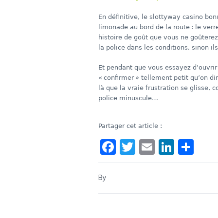
En définitive, le slottyway casino bo
limonade au bord de la route : le verr
histoire de goût que vous ne goûterez 
la police dans les conditions, sinon i
Et pendant que vous essayez d’ouvrir l
« confirmer » tellement petit qu’on dir
là que la vraie frustration se glisse
police minuscule…
Partager cet article :
Facebook
Twitter
Email
Linke
Sha
By