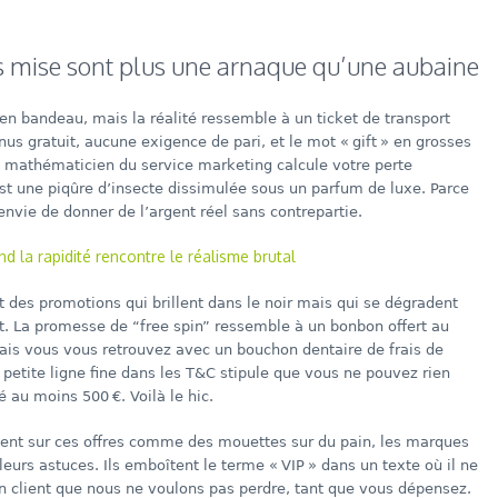
s mise sont plus une arnaque qu’une aubaine
n bandeau, mais la réalité ressemble à un ticket de transport
us gratuit, aucune exigence de pari, et le mot « gift » en grosses
e mathématicien du service marketing calcule votre perte
’est une piqûre d’insecte dissimulée sous un parfum de luxe. Parce
envie de donner de l’argent réel sans contrepartie.
nd la rapidité rencontre le réalisme brutal
 des promotions qui brillent dans le noir mais qui se dégradent
t. La promesse de “free spin” ressemble à un bonbon offert au
ais vous vous retrouvez avec un bouchon dentaire de frais de
a petite ligne fine dans les T&C stipule que vous ne pouvez rien
 au moins 500 €. Voilà le hic.
ruent sur ces offres comme des mouettes sur du pain, les marques
eurs astuces. Ils emboîtent le terme « VIP » dans un texte où il ne
 un client que nous ne voulons pas perdre, tant que vous dépensez.