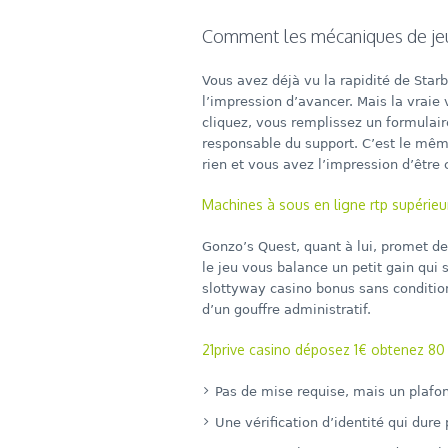
Comment les mécaniques de jeu 
Vous avez déjà vu la rapidité de Starb
l’impression d’avancer. Mais la vraie
cliquez, vous remplissez un formulai
responsable du support. C’est le même
rien et vous avez l’impression d’être 
Machines à sous en ligne rtp supérieur 
Gonzo’s Quest, quant à lui, promet de
le jeu vous balance un petit gain qu
slottyway casino bonus sans condition
d’un gouffre administratif.
21prive casino déposez 1€ obtenez 80 
Pas de mise requise, mais un plafon
Une vérification d’identité qui dure