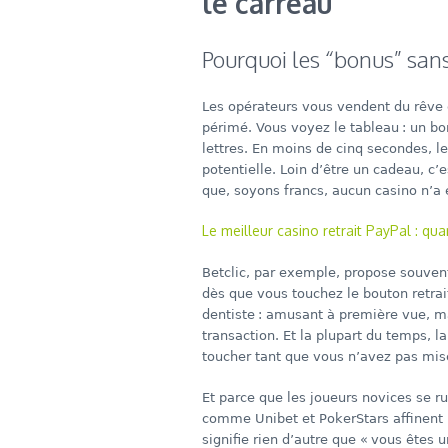
le carreau
Pourquoi les “bonus” san
Les opérateurs vous vendent du rêve e
périmé. Vous voyez le tableau : un bon
lettres. En moins de cinq secondes, l
potentielle. Loin d’être un cadeau, c
que, soyons francs, aucun casino n’a 
Le meilleur casino retrait PayPal : qua
Betclic, par exemple, propose souvent
dès que vous touchez le bouton retrai
dentiste : amusant à première vue, m
transaction. Et la plupart du temps, l
toucher tant que vous n’avez pas misé
Et parce que les joueurs novices se 
comme Unibet et PokerStars affinent l
signifie rien d’autre que « vous êtes