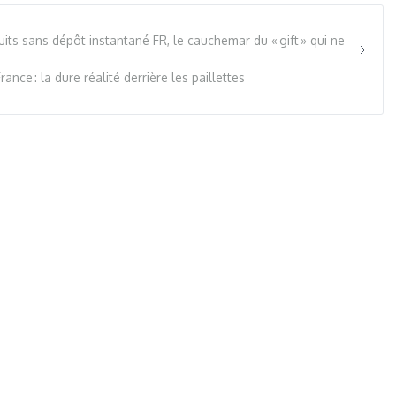
uits sans dépôt instantané FR, le cauchemar du « gift » qui ne
nce : la dure réalité derrière les paillettes