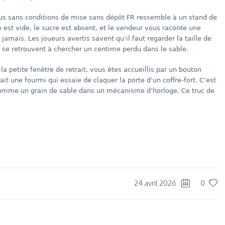
nus sans conditions de mise sans dépôt FR ressemble à un stand de
e est vide, le sucre est absent, et le vendeur vous raconte une
jamais. Les joueurs avertis savent qu’il faut regarder la taille de
ls se retrouvent à chercher un centime perdu dans le sable.
a petite fenêtre de retrait, vous êtes accueillis par un bouton
ait une fourmi qui essaie de claquer la porte d’un coffre-fort. C’est
, comme un grain de sable dans un mécanisme d’horloge. Ce truc de
dIn
re
24 avril 2026
0