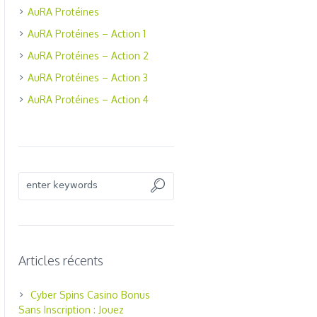
AuRA Protéines
AuRA Protéines – Action 1
AuRA Protéines – Action 2
AuRA Protéines – Action 3
AuRA Protéines – Action 4
Articles récents
Cyber Spins Casino Bonus
Sans Inscription : Jouez