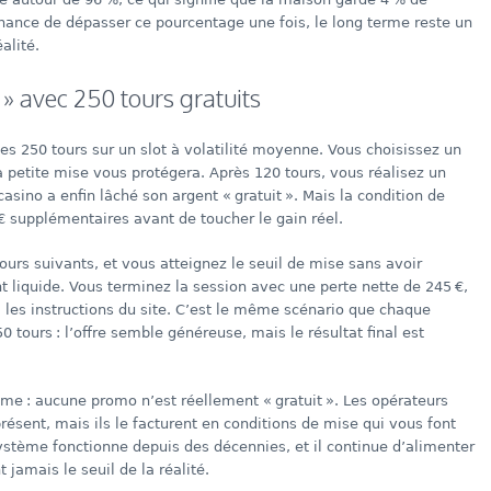
ance de dépasser ce pourcentage une fois, le long terme reste un
alité.
 » avec 250 tours gratuits
les 250 tours sur un slot à volatilité moyenne. Vous choisissez un
a petite mise vous protégera. Après 120 tours, vous réalisez un
casino a enfin lâché son argent « gratuit ». Mais la condition de
€ supplémentaires avant de toucher le gain réel.
ours suivants, et vous atteignez le seuil de mise sans avoir
t liquide. Vous terminez la session avec une perte nette de 245 €,
 les instructions du site. C’est le même scénario que chaque
 tours : l’offre semble généreuse, mais le résultat final est
ême : aucune promo n’est réellement « gratuit ». Les opérateurs
ésent, mais ils le facturent en conditions de mise qui vous font
ystème fonctionne depuis des décennies, et il continue d’alimenter
 jamais le seuil de la réalité.