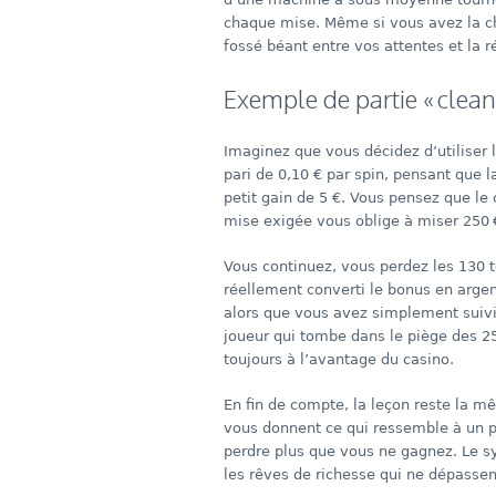
chaque mise. Même si vous avez la ch
fossé béant entre vos attentes et la ré
Exemple de partie « clean
Imaginez que vous décidez d’utiliser 
pari de 0,10 € par spin, pensant que l
petit gain de 5 €. Vous pensez que le 
mise exigée vous oblige à miser 250 
Vous continuez, vous perdez les 130 t
réellement converti le bonus en argen
alors que vous avez simplement suivi
joueur qui tombe dans le piège des 250
toujours à l’avantage du casino.
En fin de compte, la leçon reste la m
vous donnent ce qui ressemble à un pr
perdre plus que vous ne gagnez. Le s
les rêves de richesse qui ne dépassent