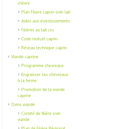
chèvre
Plan Filiere caprin-ovin lait
Aides aux investissements
Filières au lait cru
Code mutuel caprin
Réseau technique caprin
Viande caprine
Programme chevreaux
Engraisser ses chevreaux
à la ferme
Promotion de la viande
caprine
Ovins viande
Comité de filière ovin
viande
Plan de Filière Régional