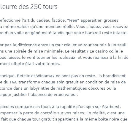
leurre des 250 tours
rfectionné l’art du cadeau factice. “Free” apparaît en grosses
 la même valeur qu’une monnaie réelle. Vous cliquez, vous recevez
ape d’un voile de générosité tandis que votre bankroll reste intacte.
nt pas la différence entre un tour réel et un tour soumis à un seuil
s une spirale de mise minimale. Le résultat ? Le casino colle le
us laissez le vent tourner les rouleaux, et vous réalisez à la fin du
ement offerte était votre temps.
echnique, Betclic et Winamax ne sont pas en reste. Ils brandissent
ine du T&C transforme chaque spin gratuit en condition de mise de
 coincé dans un labyrinthe de mathématiques obscures où la
 pour justifier l’absence de vraie valeur.
icules compare ces tours à la rapidité d’un spin sur Starburst,
mpenser la perte de contrôle sur vos mises. En réalité, c’est une
fait que chaque tour gratuit appartient à la même boîte noire que