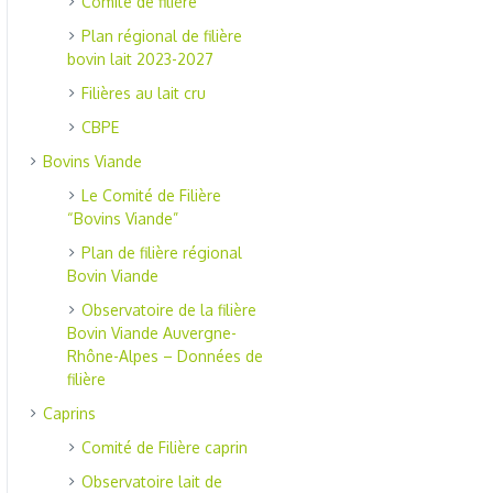
Comité de filière
Plan régional de filière
bovin lait 2023-2027
Filières au lait cru
CBPE
Bovins Viande
Le Comité de Filière
“Bovins Viande”
Plan de filière régional
Bovin Viande
Observatoire de la filière
Bovin Viande Auvergne-
Rhône-Alpes – Données de
filière
Caprins
Comité de Filière caprin
Observatoire lait de