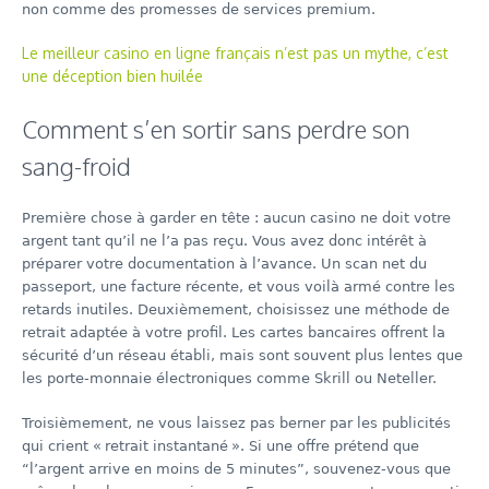
non comme des promesses de services premium.
Le meilleur casino en ligne français n’est pas un mythe, c’est
une déception bien huilée
Comment s’en sortir sans perdre son
sang-froid
Première chose à garder en tête : aucun casino ne doit votre
argent tant qu’il ne l’a pas reçu. Vous avez donc intérêt à
préparer votre documentation à l’avance. Un scan net du
passeport, une facture récente, et vous voilà armé contre les
retards inutiles. Deuxièmement, choisissez une méthode de
retrait adaptée à votre profil. Les cartes bancaires offrent la
sécurité d’un réseau établi, mais sont souvent plus lentes que
les porte-monnaie électroniques comme Skrill ou Neteller.
Troisièmement, ne vous laissez pas berner par les publicités
qui crient « retrait instantané ». Si une offre prétend que
“l’argent arrive en moins de 5 minutes”, souvenez-vous que