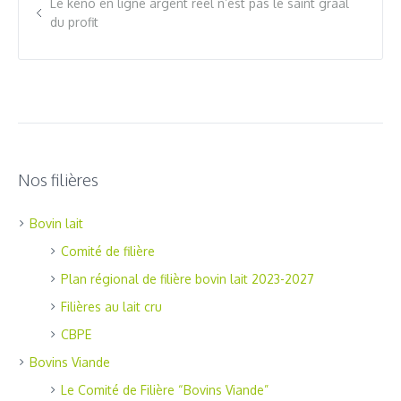
Le keno en ligne argent réel n’est pas le saint graal
du profit
Nos filières
Bovin lait
Comité de filière
Plan régional de filière bovin lait 2023-2027
Filières au lait cru
CBPE
Bovins Viande
Le Comité de Filière “Bovins Viande”