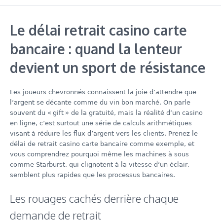
Le délai retrait casino carte
bancaire : quand la lenteur
devient un sport de résistance
Les joueurs chevronnés connaissent la joie d’attendre que
l’argent se décante comme du vin bon marché. On parle
souvent du « gift » de la gratuité, mais la réalité d’un casino
en ligne, c’est surtout une série de calculs arithmétiques
visant à réduire les flux d’argent vers les clients. Prenez le
délai de retrait casino carte bancaire comme exemple, et
vous comprendrez pourquoi même les machines à sous
comme Starburst, qui clignotent à la vitesse d’un éclair,
semblent plus rapides que les processus bancaires.
Les rouages cachés derrière chaque
demande de retrait