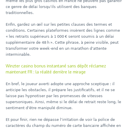
même les plus gros casinos en France ne peuvent pas garantir
ce genre de délai lorsqu’ils utilisent des banques
traditionnelles.
Enfin, gardez un œil sur les petites clauses des termes et
conditions. Certaines plateformes insèrent des lignes comme
« les retraits supérieurs à 1 000 € seront soumis à un délai
supplémentaire de 48 h ». Cette phrase, à peine visible, peut
transformer votre week-end en un marathon d’attente
interminable.
Winzter casino bonus instantané sans dépôt réclamez
maintenant FR : la réalité derrière le mirage
En bref, le joueur averti adopte une approche sceptique : il
anticipe les obstacles, il prépare les justificatifs, et il ne se
laisse pas hypnotiser par les promesses de vitesses
supersoniques. Ainsi, même si le délai de retrait reste long, le
sentiment d’être manipulé diminue.
Et pour finir, rien ne dépasse l’irritation de voir la police de
caractères du champ du numéro de carte bancaire affichée en