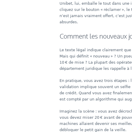
Unibet, lui, emballe le tout dans une
cliquez sur le bouton « réclamer », le
n’est jamais vraiment offert, c’est ju
absurdes.
Comment les nouveaux jou
Le texte légal indique clairement qu
Mais qui définit « nouveau » ? Un pseu
10 € de mise ? La plupart des opérateu
département juridique les rappelle à l
En pratique, vous avez trois étapes : l
validation implique souvent un selfie
de crédit. Quand vous avez finalement 
est compté par un algorithme qui augm
Imaginez la scène : vous avez décroc
vous devez miser 20 € avant de pouvoi
machines allaient devenir ses meille
débloquer le petit gain de la veille.