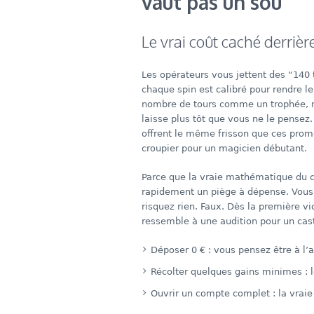
vaut pas un sou
Le vrai coût caché derrière
Les opérateurs vous jettent des “140 t
chaque spin est calibré pour rendre le 
nombre de tours comme un trophée, ma
laisse plus tôt que vous ne le pense
offrent le même frisson que ces prome
croupier pour un magicien débutant.
Parce que la vraie mathématique du c
rapidement un piège à dépense. Vous 
risquez rien. Faux. Dès la première vic
ressemble à une audition pour un cast
Déposer 0 € : vous pensez être à l’a
Récolter quelques gains minimes : l
Ouvrir un compte complet : la vrai