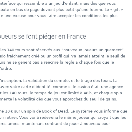
 interface qui ressemble à un jeu d’enfant, mais dès que vous
 texte en bas de page devient plus petit qu’une fourmi. Le « gift »
ste une excuse pour vous faire accepter les conditions les plus
eurs se font piéger en France
e les 140 tours sont réservés aux “nouveaux joueurs uniquement”.
do fraîchement créé ou un profil qui n’a jamais atteint le seuil de
rs ne se gênent pas à réécrire la règle à chaque fois que le
’ordre.
’inscription, la validation du compte, et le tirage des tours. La
 avec votre carte d’identité, comme si le casino était une agence
les 140 tours, le temps de jeu est limité à 48 h, et chaque spin
ente la volatilité dès que vous approchez du seuil de gains.
hé 10 € sur un spin de Book of Dead. Le système vous informe que
r retirer. Vous voilà redevenu le même joueur qui croyait que les
ures amies, maintenant contraint de jouer à nouveau pour