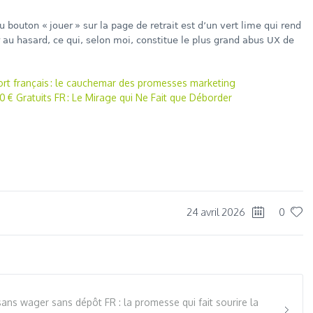
u bouton « jouer » sur la page de retrait est d’un vert lime qui rend
r au hasard, ce qui, selon moi, constitue le plus grand abus UX de
ort français : le cauchemar des promesses marketing
€ Gratuits FR : Le Mirage qui Ne Fait que Déborder
dIn
re
24 avril 2026
0
 sans wager sans dépôt FR : la promesse qui fait sourire la