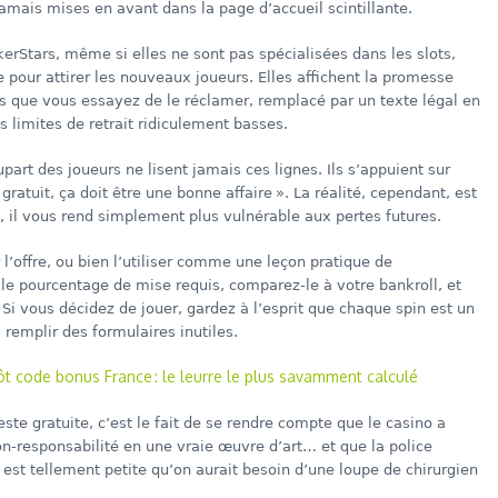
jamais mises en avant dans la page d’accueil scintillante.
tars, même si elles ne sont pas spécialisées dans les slots,
 pour attirer les nouveaux joueurs. Elles affichent la promesse
dès que vous essayez de le réclamer, remplacé par un texte légal en
s limites de retrait ridiculement basses.
upart des joueurs ne lisent jamais ces lignes. Ils s’appuient sur
 gratuit, ça doit être une bonne affaire ». La réalité, cependant, est
t, il vous rend simplement plus vulnérable aux pertes futures.
 l’offre, ou bien l’utiliser comme une leçon pratique de
le pourcentage de mise requis, comparez-le à votre bankroll, et
 Si vous décidez de jouer, gardez à l’esprit que chaque spin est un
 remplir des formulaires inutiles.
t code bonus France : le leurre le plus savamment calculé
este gratuite, c’est le fait de se rendre compte que le casino a
on‑responsabilité en une vraie œuvre d’art… et que la police
 est tellement petite qu’on aurait besoin d’une loupe de chirurgien