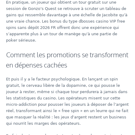
En pratique, un joueur qui obtient un tour gratuit sur une
session de Gonzo’s Quest se retrouve à scruter un tableau de
gains qui ressemble davantage à une échelle de Jacobite qu’à
une vraie chance. Les bonus du type dbosses casino VIP free
spins sans dépôt 2026 FR offrent donc une expérience qui
s’apparente plus à un tour de manège qu’à une partie de
poker sérieuse.
Comment les promotions se transforment
en dépenses cachées
Et puis il y a le facteur psychologique. En lançant un spin
gratuit, le cerveau libère de la dopamine, ce qui pousse le
joueur à rester, même si chaque tour perdurera à jamais dans
les statistiques du casino. Les opérateurs misent sur cette
micro‑addiction pour pousser les joueurs à déposer de l’argent
réel, transformant ainsi le « free spin » en un leurre qui ne fait
que masquer la réalité : les jeux d’argent restent un business
qui nourrit les marges des opérateurs.