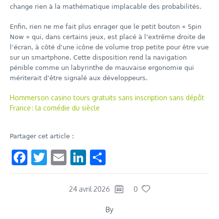
change rien à la mathématique implacable des probabilités.
Enfin, rien ne me fait plus enrager que le petit bouton « Spin
Now » qui, dans certains jeux, est placé à l’extrême droite de
l’écran, à côté d’une icône de volume trop petite pour être vue
sur un smartphone. Cette disposition rend la navigation
pénible comme un labyrinthe de mauvaise ergonomie qui
mériterait d’être signalé aux développeurs.
Hommerson casino tours gratuits sans inscription sans dépôt
France : la comédie du siècle
Partager cet article :
Facebook
Twitter
Email
LinkedIn
Share
24 avril 2026
0
By