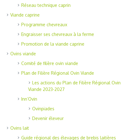
Réseau technique caprin
Viande caprine
Programme chevreaux
Engraisser ses chevreaux à la ferme
Promotion de la viande caprine
Ovins viande
Comité de filière ovin viande
Plan de Filière Régional Ovin Viande
Les actions du Plan de Filière Régional Ovin
Viande 2023-2027
Inn’Ovin
Ovinpiades
Devenir éleveur
Ovins lait
Guide régional des élevages de brebis laitières