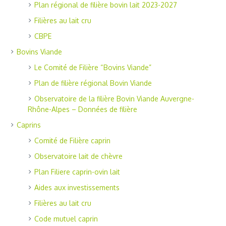
Plan régional de filière bovin lait 2023-2027
Filières au lait cru
CBPE
Bovins Viande
Le Comité de Filière “Bovins Viande”
Plan de filière régional Bovin Viande
Observatoire de la filière Bovin Viande Auvergne-
Rhône-Alpes – Données de filière
Caprins
Comité de Filière caprin
Observatoire lait de chèvre
Plan Filiere caprin-ovin lait
Aides aux investissements
Filières au lait cru
Code mutuel caprin