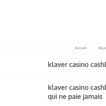
Accueil
Asso
klaver casino cashb
klaver casino cashb
qui ne paie jamais