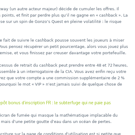
tway (un autre acteur majeur) décide de cumuler les offres. Il
 points, et finit par perdre plus qu’il ne gagne en « cashback ». La
e sur un spin de Gonzo’s Quest en pleine volatilité : le risque
le fait de suivre le cashback pousse souvent les joueurs à miser
Vous pensez récupérer un petit pourcentage, alors vous jouez plus
emise, et vous finissez par creuser davantage votre portefeuille.
processus de retrait du cashback peut prendre entre 48 et 72 heures,
essemble à un interrogatoire de la CIA. Vous avez enfin reçu votre
ez que votre compte a une commission supplémentaire de 2 %
pourquoi le mot « VIP » n’est jamais suivi de quelque chose de
épôt bonus d’inscription FR : le subterfuge qui ne paie pas
n écran de fumée qui masque la mathématique implacable du
e, mais d’une petite goutte d’eau dans un océan de pertes.
écriture sur la page de conditions d’utilisation est si petite que