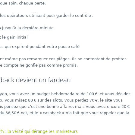
que spin, chaque perte.
les opérateurs utilisent pour garder le contrôle :
 jusqu’à la dernière minute
le gain initial
es qui expirent pendant votre pause café
ont même pas remarquer ces pièges. Ils se contentent de profiter
 le compte ne gonfle pas comme promis.
hback devient un fardeau
yen, vous avez un budget hebdomadaire de 100 €, et vous décidez
. Vous misez 80 € sur des slots, vous perdez 70 €, le site vous
ous pensez que c’est une bonne affaire, mais vous avez encore 20 €
du 66,50 € net, et le « cashback » n’a fait que vous rappeler que la
% : la vérité qui dérange les marketeurs