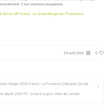
orrectement. C’est vraiment exaspérant.
ôt Bonus VIP France : Le Grand Mirage des Promotions
dIn
re
24 avril 2026
0
s Sans Wager 2026 France : La Promesse Délirante Qui Ne
ns dépôt 2026 FR : la farce la plus chère de l’année