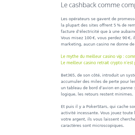
Le cashback comme com
Les opérateurs se gavent de promesse
la plupart des sites offrent 5 % de re
facture d’électricité que à une aubai
Vous misez 100 €, vous perdez 90 €, il
marketing, aucun casino ne donne de l
Le mythe du meilleur casino vip : comm
Le meilleur casino retrait crypto n’es
Bet365, de son côté, introduit un sys
accumuler des miles de perte pour le
un tableau de bord d’avion en panne : 
logique, les retours restent minimes.
Et puis il y a PokerStars, qui cache 
activité incessante. Vous jouez toute 
votre argent, ils vous laissent cherch
caractères sont microscopiques.