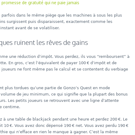
a promesse de gratuité qui ne paie jamais
arfois dans le même piège que les machines à sous les plus
 gains surgissent puis disparaissent, exactement comme les
stant avant de se volatiliser.
es ruinent les rêves de gains
mme une réduction d’impôt. Vous perdez, ils vous “remboursent” à
ette. En gros, c’est l’équivalent de payer 100 € d’impôt et de
es joueurs ne font même pas le calcul et se contentent du verbiage
vent plus tordues qu’une partie de Gonzo’s Quest en mode
 volume de jeu minimum, ce qui signifie que la plupart des bonus
rs. Les petits joueurs se retrouvent avec une ligne d’attente
e centime.
ez à une table de blackjack pendant une heure et perdez 200 €. Le
oit 10 €. Vous avez donc dépensé 190 € net. Vous avez perdu 190 €
thie qui n’efface en rien le manque à gagner. C’est la même