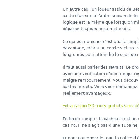
Un autre cas : un joueur assidu de Be
saute d’un site à l’autre, accumule les
logique est la même que lorsqu’on mis
dépasse toujours le gain attendu.
Ce qui est ironique, c’est que le simp
davantage, créant un cercle vicieux. 
longtemps pour atteindre le seuil de r
Il faut aussi parler des retraits. Le 
avec une vérification d’identité qui r
maigre remboursement, vous découvr
sur les retraits. Vous vous demandez 
réellement avantageux.
Extra casino 130 tours gratuits sans d
En fin de compte, le cashback est u
casino. Il ne s’agit pas d’une aubain
Et pour couronner le tout, la police d’