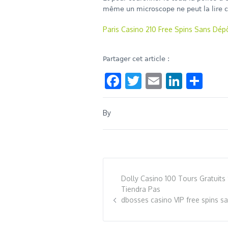
même un microscope ne peut la lire c
Paris Casino 210 Free Spins Sans Dép
Partager cet article :
Facebook
Twitter
Email
Linke
Sha
By
Dolly Casino 100 Tours Gratuit
Tiendra Pas
dbosses casino VIP free spins sa