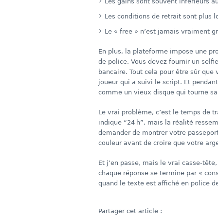
Les gains sont souvent inférieurs a
Les conditions de retrait sont plus l
Le « free » n’est jamais vraiment gr
En plus, la plateforme impose une pro
de police. Vous devez fournir un selfie
bancaire. Tout cela pour être sûr que
joueur qui a suivi le script. Et penda
comme un vieux disque qui tourne san
Le vrai problème, c’est le temps de t
indique “24 h”, mais la réalité resse
demander de montrer votre passeport.
couleur avant de croire que votre arge
Et j’en passe, mais le vrai casse‑tête,
chaque réponse se termine par « consu
quand le texte est affiché en police d
Partager cet article :