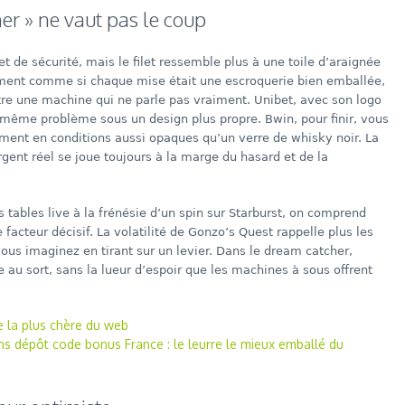
er » ne vaut pas le coup
t de sécurité, mais le filet ressemble plus à une toile d’araignée
sement comme si chaque mise était une escroquerie bien emballée,
ntre une machine qui ne parle pas vraiment. Unibet, avec son logo
 même problème sous un design plus propre. Bwin, pour finir, vous
rment en conditions aussi opaques qu’un verre de whisky noir. La
rgent réel se joue toujours à la marge du hasard et de la
tables live à la frénésie d’un spin sur Starburst, on comprend
 facteur décisif. La volatilité de Gonzo’s Quest rappelle plus les
us imaginez en tirant sur un levier. Dans le dream catcher,
 au sort, sans la lueur d’espoir que les machines à sous offrent
e la plus chère du web
s dépôt code bonus France : le leurre le mieux emballé du