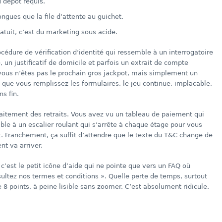
u dépôt requis.
ongues que la file d’attente au guichet.
atuit, c’est du marketing sous acide.
cédure de vérification d’identité qui ressemble à un interrogatoire
, un justificatif de domicile et parfois un extrait de compte
 vous n’êtes pas le prochain gros jackpot, mais simplement un
nt que vous remplissez les formulaires, le jeu continue, implacable,
s fin.
raitement des retraits. Vous avez vu un tableau de paiement qui
mble à un escalier roulant qui s’arrête à chaque étage pour vous
 Franchement, ça suffit d’attendre que le texte du T&C change de
nt va arriver.
 c’est le petit icône d’aide qui ne pointe que vers un FAQ où
ltez nos termes et conditions ». Quelle perte de temps, surtout
e 8 points, à peine lisible sans zoomer. C’est absolument ridicule.