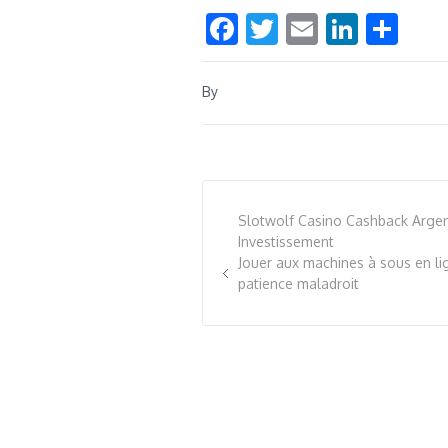
Facebook
Twitter
Email
Linke
Sha
By
Slotwolf Casino Cashback Argen
Investissement
Jouer aux machines à sous en li
patience maladroit