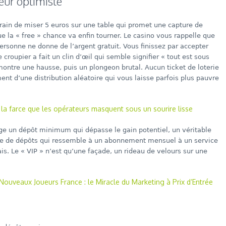
eur optimiste
train de miser 5 euros sur une table qui promet une capture de
 la « free » chance va enfin tourner. Le casino vous rappelle que
personne ne donne de l’argent gratuit. Vous finissez par accepter
roupier a fait un clin d’œil qui semble signifier « tout est sous
montre une hausse, puis un plongeon brutal. Aucun ticket de loterie
ment d’une distribution aléatoire qui vous laisse parfois plus pauvre
la farce que les opérateurs masquent sous un sourire lisse
ige un dépôt minimum qui dépasse le gain potentiel, un véritable
cle de dépôts qui ressemble à un abonnement mensuel à un service
is. Le « VIP » n’est qu’une façade, un rideau de velours sur une
ouveaux Joueurs France : le Miracle du Marketing à Prix d’Entrée