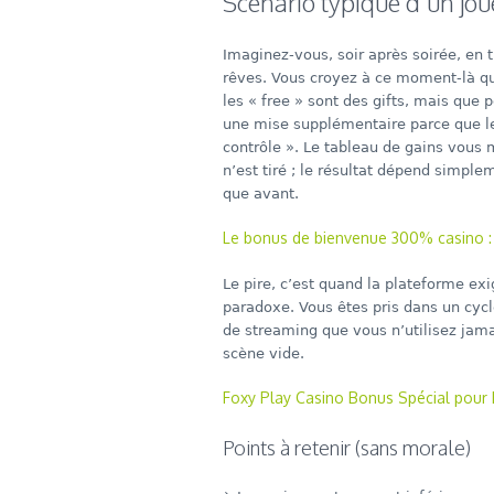
Scénario typique d’un jou
Imaginez‑vous, soir après soirée, en 
rêves. Vous croyez à ce moment‑là que
les « free » sont des gifts, mais que 
une mise supplémentaire parce que le c
contrôle ». Le tableau de gains vous 
n’est tiré ; le résultat dépend simple
que avant.
Le bonus de bienvenue 300% casino : 
Le pire, c’est quand la plateforme ex
paradoxe. Vous êtes pris dans un cy
de streaming que vous n’utilisez jama
scène vide.
Foxy Play Casino Bonus Spécial pour N
Points à retenir (sans morale)