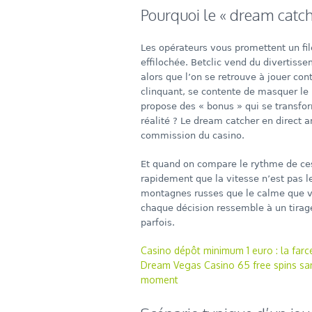
Pourquoi le « dream catch
Les opérateurs vous promettent un file
effilochée. Betclic vend du divertis
alors que l’on se retrouve à jouer co
clinquant, se contente de masquer le
propose des « bonus » qui se transfo
réalité ? Le dream catcher en direct a
commission du casino.
Et quand on compare le rythme de ces 
rapidement que la vitesse n’est pas le
montagnes russes que le calme que vo
chaque décision ressemble à un tirage
parfois.
Casino dépôt minimum 1 euro : la farc
Dream Vegas Casino 65 free spins san
moment