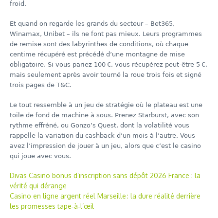
froid.
Et quand on regarde les grands du secteur – Bet365,
Winamax, Unibet – ils ne font pas mieux. Leurs programmes
de remise sont des labyrinthes de conditions, où chaque
centime récupéré est précédé d’une montagne de mise
obligatoire. Si vous pariez 100 €, vous récupérez peut‑être 5 €,
mais seulement après avoir tourné la roue trois fois et signé
trois pages de T&C.
Le tout ressemble à un jeu de stratégie où le plateau est une
toile de fond de machine à sous. Prenez Starburst, avec son
rythme effréné, ou Gonzo’s Quest, dont la volatilité vous
rappelle la variation du cashback d’un mois à l’autre. Vous
avez l’impression de jouer à un jeu, alors que c’est le casino
qui joue avec vous.
Divas Casino bonus d’inscription sans dépôt 2026 France : la
vérité qui dérange
Casino en ligne argent réel Marseille : la dure réalité derrière
les promesses tape‑à‑l’œil