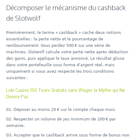
Décomposer le mécanisme du cashback
de Slotwolf
Premièrement, le terme « cashback » cache deux notions
essentielles : la perte nette et le pourcentage de
remboursement. Vous perdez 500 € sur une série de
machines. Slotwolf calcule votre perte nette après déduction
des gains, puis applique le taux annoncé. Le résultat glisse
dans votre portefeuille sous forme d’argent réel, mais
uniquement si vous avez respecté les trois conditions
suivantes :
Loki Casino 150 Tours Gratuits sans Wager, le Mythe qui Ne
Durera Pas
Déposer au moins 20 € sur le compte chaque mois.
Respecter un volume de jeu minimum de 200 € par
semaine.
Accepter que le cashback arrive sous forme de bonus non