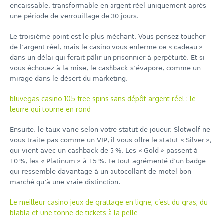
encaissable, transformable en argent réel uniquement après
une période de verrouillage de 30 jours.
Le troisième point est le plus méchant. Vous pensez toucher
de l’argent réel, mais le casino vous enferme ce « cadeau »
dans un délai qui ferait pâlir un prisonnier à perpétuité. Et si
vous échouez à la mise, le cashback s’évapore, comme un
mirage dans le désert du marketing.
bluvegas casino 105 free spins sans dépôt argent réel : le
leurre qui tourne en rond
Ensuite, le taux varie selon votre statut de joueur. Slotwolf ne
vous traite pas comme un VIP, il vous offre le statut « Silver »,
qui vient avec un cashback de 5 %. Les « Gold » passent à
10 %, les « Platinum » à 15 %. Le tout agrémenté d’un badge
qui ressemble davantage à un autocollant de motel bon
marché qu’à une vraie distinction.
Le meilleur casino jeux de grattage en ligne, c’est du gras, du
blabla et une tonne de tickets à la pelle