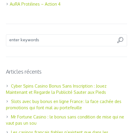
AuRA Protéines – Action 4
Articles récents
Cyber Spins Casino Bonus Sans Inscription : Jouez
Maintenant et Regarde la Publicité Sauter aux Pieds
Slots avec buy bonus en ligne France : la face cachée des
promotions qui font mal au portefeuille
Mr Fortune Casino : le bonus sans condition de mise qui ne
vaut pas un sou
Les casinos français fiables n’existent que dans les