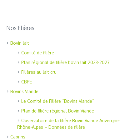
Nos filières
Bovin lait
Comité de filière
Plan régional de filière bovin lait 2023-2027
Filières au lait cru
CBPE
Bovins Viande
Le Comité de Filière “Bovins Viande”
Plan de filière régional Bovin Viande
Observatoire de la filière Bovin Viande Auvergne-
Rhône-Alpes – Données de filière
Caprins