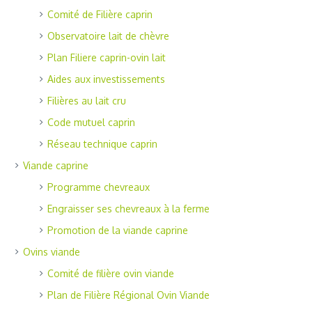
Comité de Filière caprin
Observatoire lait de chèvre
Plan Filiere caprin-ovin lait
Aides aux investissements
Filières au lait cru
Code mutuel caprin
Réseau technique caprin
Viande caprine
Programme chevreaux
Engraisser ses chevreaux à la ferme
Promotion de la viande caprine
Ovins viande
Comité de filière ovin viande
Plan de Filière Régional Ovin Viande