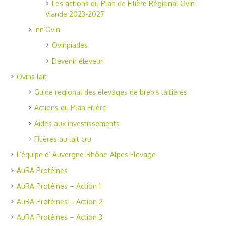
Les actions du Plan de Filière Régional Ovin
Viande 2023-2027
Inn’Ovin
Ovinpiades
Devenir éleveur
Ovins lait
Guide régional des élevages de brebis laitières
Actions du Plan Filière
Aides aux investissements
Filières au lait cru
L’équipe d’ Auvergne-Rhône-Alpes Elevage
AuRA Protéines
AuRA Protéines – Action 1
AuRA Protéines – Action 2
AuRA Protéines – Action 3