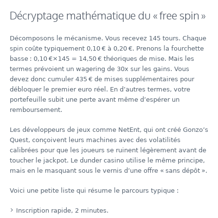
Décryptage mathématique du « free spin »
Décomposons le mécanisme. Vous recevez 145 tours. Chaque
spin coûte typiquement 0,10 € à 0,20 €. Prenons la fourchette
basse : 0,10 €×145 = 14,50 € théoriques de mise. Mais les
termes prévoient un wagering de 30x sur les gains. Vous
devez donc cumuler 435 € de mises supplémentaires pour
débloquer le premier euro réel. En d’autres termes, votre
portefeuille subit une perte avant même d’espérer un
remboursement.
Les développeurs de jeux comme NetEnt, qui ont créé Gonzo’s
Quest, conçoivent leurs machines avec des volatilités
calibrées pour que les joueurs se ruinent légèrement avant de
toucher le jackpot. Le dunder casino utilise le même principe,
mais en le masquant sous le vernis d’une offre « sans dépôt ».
Voici une petite liste qui résume le parcours typique :
Inscription rapide, 2 minutes.