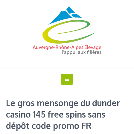
Le gros mensonge du dunder
casino 145 free spins sans
dépôt code promo FR