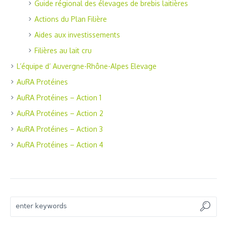
Guide régional des élevages de brebis laitières
Actions du Plan Filière
Aides aux investissements
Filières au lait cru
L’équipe d’ Auvergne-Rhône-Alpes Elevage
AuRA Protéines
AuRA Protéines – Action 1
AuRA Protéines – Action 2
AuRA Protéines – Action 3
AuRA Protéines – Action 4