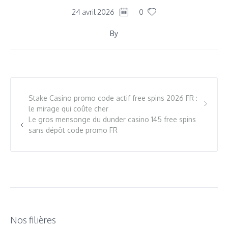
24 avril 2026
0
By
Stake Casino promo code actif free spins 2026 FR :
le mirage qui coûte cher
Le gros mensonge du dunder casino 145 free spins
sans dépôt code promo FR
Nos filières