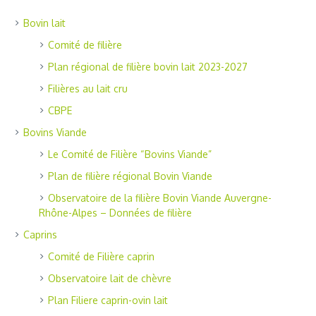
Bovin lait
Comité de filière
Plan régional de filière bovin lait 2023-2027
Filières au lait cru
CBPE
Bovins Viande
Le Comité de Filière “Bovins Viande”
Plan de filière régional Bovin Viande
Observatoire de la filière Bovin Viande Auvergne-
Rhône-Alpes – Données de filière
Caprins
Comité de Filière caprin
Observatoire lait de chèvre
Plan Filiere caprin-ovin lait