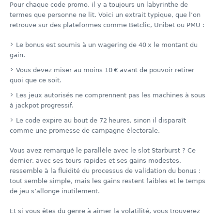
Pour chaque code promo, il y a toujours un labyrinthe de
termes que personne ne lit. Voici un extrait typique, que l’on
retrouve sur des plateformes comme Betclic, Unibet ou PMU :
Le bonus est soumis à un wagering de 40 x le montant du
gain.
Vous devez miser au moins 10 € avant de pouvoir retirer
quoi que ce soit.
Les jeux autorisés ne comprennent pas les machines à sous
à jackpot progressif.
Le code expire au bout de 72 heures, sinon il disparaît
comme une promesse de campagne électorale.
Vous avez remarqué le parallèle avec le slot Starburst ? Ce
dernier, avec ses tours rapides et ses gains modestes,
ressemble à la fluidité du processus de validation du bonus :
tout semble simple, mais les gains restent faibles et le temps
de jeu s’allonge inutilement.
Et si vous êtes du genre à aimer la volatilité, vous trouverez