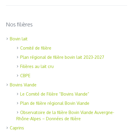
Nos filières
Bovin lait
Comité de filière
Plan régional de filière bovin lait 2023-2027
Filières au lait cru
CBPE
Bovins Viande
Le Comité de Filière “Bovins Viande”
Plan de filière régional Bovin Viande
Observatoire de la filière Bovin Viande Auvergne-
Rhône-Alpes – Données de filière
Caprins