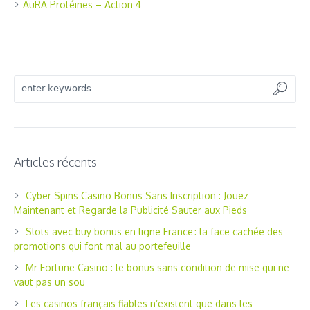
AuRA Protéines – Action 4
Articles récents
Cyber Spins Casino Bonus Sans Inscription : Jouez
Maintenant et Regarde la Publicité Sauter aux Pieds
Slots avec buy bonus en ligne France : la face cachée des
promotions qui font mal au portefeuille
Mr Fortune Casino : le bonus sans condition de mise qui ne
vaut pas un sou
Les casinos français fiables n’existent que dans les