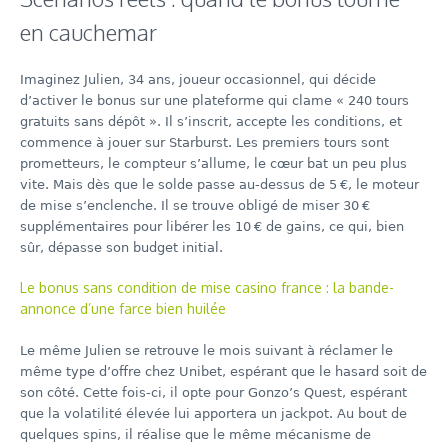
en cauchemar
Imaginez Julien, 34 ans, joueur occasionnel, qui décide
d’activer le bonus sur une plateforme qui clame « 240 tours
gratuits sans dépôt ». Il s’inscrit, accepte les conditions, et
commence à jouer sur Starburst. Les premiers tours sont
prometteurs, le compteur s’allume, le cœur bat un peu plus
vite. Mais dès que le solde passe au-dessus de 5 €, le moteur
de mise s’enclenche. Il se trouve obligé de miser 30 €
supplémentaires pour libérer les 10 € de gains, ce qui, bien
sûr, dépasse son budget initial.
Le bonus sans condition de mise casino france : la bande-
annonce d’une farce bien huilée
Le même Julien se retrouve le mois suivant à réclamer le
même type d’offre chez Unibet, espérant que le hasard soit de
son côté. Cette fois‑ci, il opte pour Gonzo’s Quest, espérant
que la volatilité élevée lui apportera un jackpot. Au bout de
quelques spins, il réalise que le même mécanisme de