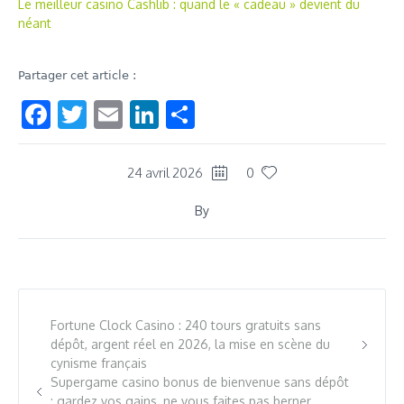
Le meilleur casino Cashlib : quand le « cadeau » devient du
néant
Partager cet article :
Facebook
Twitter
Email
LinkedIn
Share
24 avril 2026
0
By
Fortune Clock Casino : 240 tours gratuits sans
dépôt, argent réel en 2026, la mise en scène du
cynisme français
Supergame casino bonus de bienvenue sans dépôt
: gardez vos gains, ne vous faites pas berner