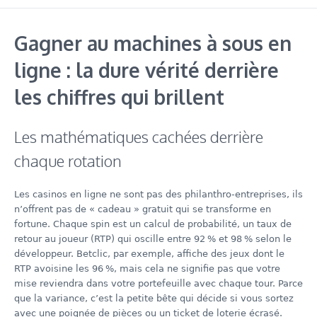
Gagner au machines à sous en
ligne : la dure vérité derrière
les chiffres qui brillent
Les mathématiques cachées derrière
chaque rotation
Les casinos en ligne ne sont pas des philanthro‑entreprises, ils
n’offrent pas de « cadeau » gratuit qui se transforme en
fortune. Chaque spin est un calcul de probabilité, un taux de
retour au joueur (RTP) qui oscille entre 92 % et 98 % selon le
développeur. Betclic, par exemple, affiche des jeux dont le
RTP avoisine les 96 %, mais cela ne signifie pas que votre
mise reviendra dans votre portefeuille avec chaque tour. Parce
que la variance, c’est la petite bête qui décide si vous sortez
avec une poignée de pièces ou un ticket de loterie écrasé.