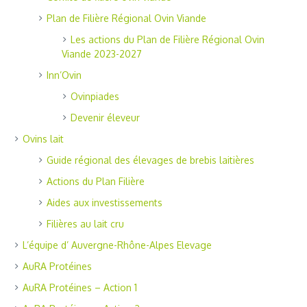
Plan de Filière Régional Ovin Viande
Les actions du Plan de Filière Régional Ovin
Viande 2023-2027
Inn’Ovin
Ovinpiades
Devenir éleveur
Ovins lait
Guide régional des élevages de brebis laitières
Actions du Plan Filière
Aides aux investissements
Filières au lait cru
L’équipe d’ Auvergne-Rhône-Alpes Elevage
AuRA Protéines
AuRA Protéines – Action 1