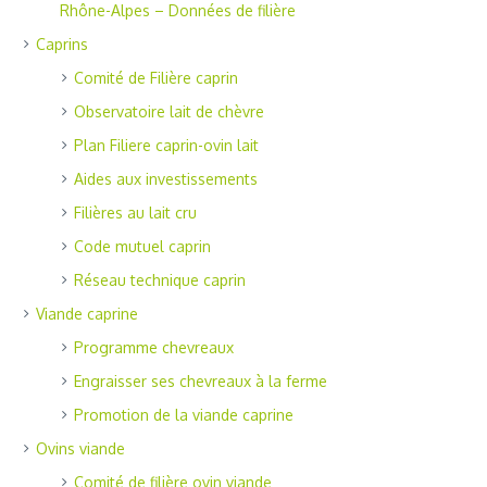
Rhône-Alpes – Données de filière
Caprins
Comité de Filière caprin
Observatoire lait de chèvre
Plan Filiere caprin-ovin lait
Aides aux investissements
Filières au lait cru
Code mutuel caprin
Réseau technique caprin
Viande caprine
Programme chevreaux
Engraisser ses chevreaux à la ferme
Promotion de la viande caprine
Ovins viande
Comité de filière ovin viande