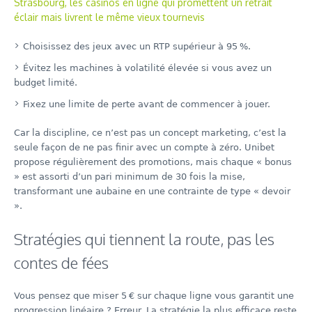
Strasbourg, les casinos en ligne qui promettent un retrait
éclair mais livrent le même vieux tournevis
Choisissez des jeux avec un RTP supérieur à 95 %.
Évitez les machines à volatilité élevée si vous avez un
budget limité.
Fixez une limite de perte avant de commencer à jouer.
Car la discipline, ce n’est pas un concept marketing, c’est la
seule façon de ne pas finir avec un compte à zéro. Unibet
propose régulièrement des promotions, mais chaque « bonus
» est assorti d’un pari minimum de 30 fois la mise,
transformant une aubaine en une contrainte de type « devoir
».
Stratégies qui tiennent la route, pas les
contes de fées
Vous pensez que miser 5 € sur chaque ligne vous garantit une
progression linéaire ? Erreur. La stratégie la plus efficace reste