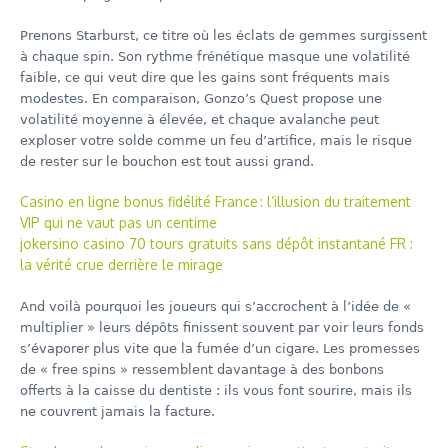
Prenons Starburst, ce titre où les éclats de gemmes surgissent
à chaque spin. Son rythme frénétique masque une volatilité
faible, ce qui veut dire que les gains sont fréquents mais
modestes. En comparaison, Gonzo’s Quest propose une
volatilité moyenne à élevée, et chaque avalanche peut
exploser votre solde comme un feu d’artifice, mais le risque
de rester sur le bouchon est tout aussi grand.
Casino en ligne bonus fidélité France : l’illusion du traitement
VIP qui ne vaut pas un centime
jokersino casino 70 tours gratuits sans dépôt instantané FR :
la vérité crue derrière le mirage
And voilà pourquoi les joueurs qui s’accrochent à l’idée de «
multiplier » leurs dépôts finissent souvent par voir leurs fonds
s’évaporer plus vite que la fumée d’un cigare. Les promesses
de « free spins » ressemblent davantage à des bonbons
offerts à la caisse du dentiste : ils vous font sourire, mais ils
ne couvrent jamais la facture.