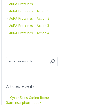
AuRA Protéines
AuRA Protéines – Action 1
AuRA Protéines – Action 2
AuRA Protéines – Action 3
AuRA Protéines – Action 4
Articles récents
Cyber Spins Casino Bonus
Sans Inscription : Jouez