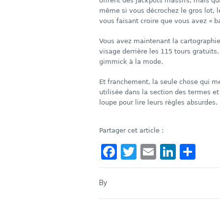
offrent des jackpots massifs, mais qu
même si vous décrochez le gros lot, l
vous faisant croire que vous avez « b
Vous avez maintenant la cartographie 
visage derrière les 115 tours gratuits
gimmick à la mode.
Et franchement, la seule chose qui me
utilisée dans la section des termes et
loupe pour lire leurs règles absurdes.
Partager cet article :
Facebook
Twitter
Email
Linke
Sha
By