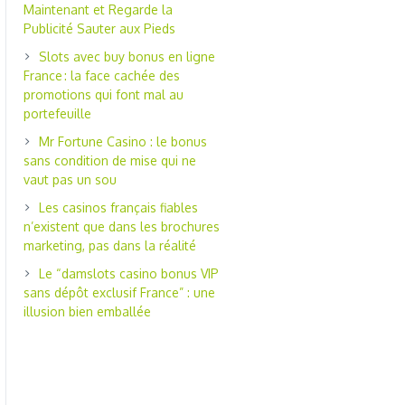
Maintenant et Regarde la
Publicité Sauter aux Pieds
Slots avec buy bonus en ligne
France : la face cachée des
promotions qui font mal au
portefeuille
Mr Fortune Casino : le bonus
sans condition de mise qui ne
vaut pas un sou
Les casinos français fiables
n’existent que dans les brochures
marketing, pas dans la réalité
Le “damslots casino bonus VIP
sans dépôt exclusif France” : une
illusion bien emballée