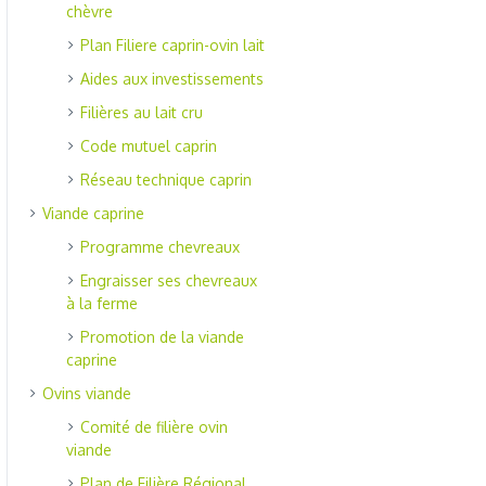
chèvre
Plan Filiere caprin-ovin lait
Aides aux investissements
Filières au lait cru
Code mutuel caprin
Réseau technique caprin
Viande caprine
Programme chevreaux
Engraisser ses chevreaux
à la ferme
Promotion de la viande
caprine
Ovins viande
Comité de filière ovin
viande
Plan de Filière Régional