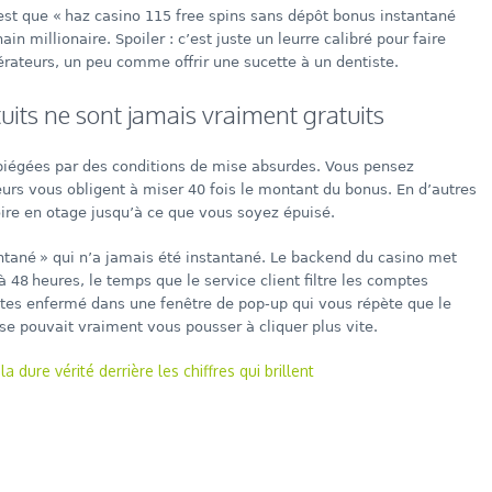
c’est que « haz casino 115 free spins sans dépôt bonus instantané
ain millionaire. Spoiler : c’est juste un leurre calibré pour faire
rateurs, un peu comme offrir une sucette à un dentiste.
tuits ne sont jamais vraiment gratuits
 piégées par des conditions de mise absurdes. Vous pensez
urs vous obligent à miser 40 fois le montant du bonus. En d’autres
toire en otage jusqu’à ce que vous soyez épuisé.
stantané » qui n’a jamais été instantané. Le backend du casino met
à 48 heures, le temps que le service client filtre les comptes
tes enfermé dans une fenêtre de pop‑up qui vous répète que le
e pouvait vraiment vous pousser à cliquer plus vite.
 dure vérité derrière les chiffres qui brillent