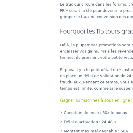
Le truc qui circule dans les forums, 
FR » serait la clé pour devenir le proch
grimper le taux de conversion des opé
Pourquoi les 115 tours gra
Déjà, la plupart des promotions sont
encaisser vos gains, mais les revende
termes, ils prennent votre petite vic
Et puis, il y a le petit détail du « in
en place un délai de validation de 24 
frauduleux. Pendant ce temps, vous ê
temps est limité, comme si le suspens
Gagner au machines à sous en ligne : la
Condition de mise : 30x le bonus
Délai d’activation : 24‑48 h
Montant maximal gagnable : 50 €