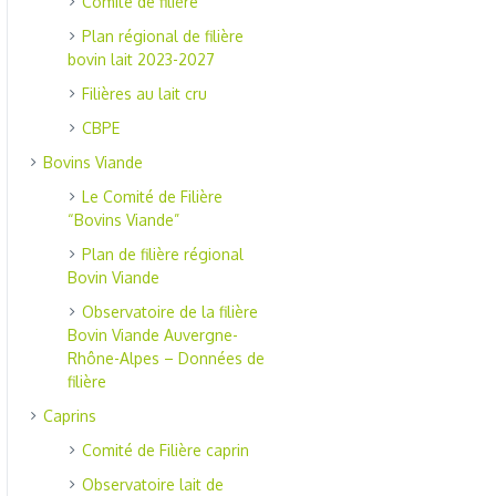
Comité de filière
Plan régional de filière
bovin lait 2023-2027
Filières au lait cru
CBPE
Bovins Viande
Le Comité de Filière
“Bovins Viande”
Plan de filière régional
Bovin Viande
Observatoire de la filière
Bovin Viande Auvergne-
Rhône-Alpes – Données de
filière
Caprins
Comité de Filière caprin
Observatoire lait de