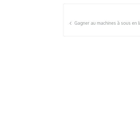
Gagner au machines à sous en lign