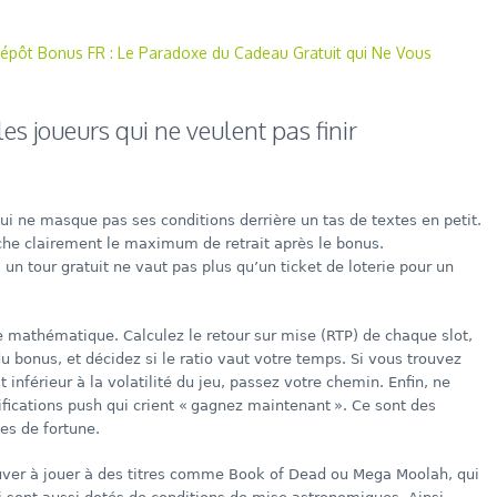
épôt Bonus FR : Le Paradoxe du Cadeau Gratuit qui Ne Vous
les joueurs qui ne veulent pas finir
i ne masque pas ses conditions derrière un tas de textes en petit.
fiche clairement le maximum de retrait après le bonus.
un tour gratuit ne vaut pas plus qu’un ticket de loterie pour un
mathématique. Calculez le retour sur mise (RTP) de chaque slot,
bonus, et décidez si le ratio vaut votre temps. Si vous trouvez
 inférieur à la volatilité du jeu, passez votre chemin. Enfin, ne
ifications push qui crient « gagnez maintenant ». Ce sont des
es de fortune.
ouver à jouer à des titres comme Book of Dead ou Mega Moolah, qui