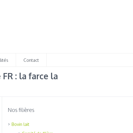
lités
Contact
FR : la farce la
Nos filières
Bovin lait