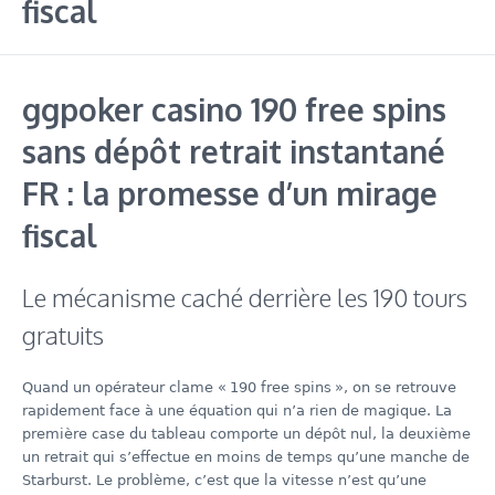
fiscal
ggpoker casino 190 free spins
sans dépôt retrait instantané
FR : la promesse d’un mirage
fiscal
Le mécanisme caché derrière les 190 tours
gratuits
Quand un opérateur clame « 190 free spins », on se retrouve
rapidement face à une équation qui n’a rien de magique. La
première case du tableau comporte un dépôt nul, la deuxième
un retrait qui s’effectue en moins de temps qu’une manche de
Starburst. Le problème, c’est que la vitesse n’est qu’une