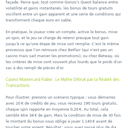
façade. Parce que, tout comme Gonzo’s Quest balance entre
volatilité et gains instantanés, les bonus de tours gratuits
oscillent entre un gain apparent et une série de conditions qui
transforment chaque euro en sable.
En pratique, le joueur crée un compte, active le bonus, mise
un spin, et le jeu se charge de retenir presque tout gain
jusqu’à ce qu’une étape de mise soit remplie. C’est le même
processus que l’on retrouve chez Betfair (qui n’est pas un
casino mais sait manier les promotions), ou chez Betway, où
les critères de mise sont souvent plus lourds que le poids d’un
sac à dos rempli de pièces d’or.
Casino Mastercard Fiable : Le Mythe Détruit par la Réalité des
Transactions
Pour illustrer, prenons un scénario typique : vous démarrez
avec 20 € de crédits de jeu, vous recevez 190 tours gratuits,
chaque spin rapporte en moyenne 0,20 €. Au total, cela
semble être 38 € de gain. Mais la condition de mise de 30 fois
le montant du bonus vous oblige à jouer 1 140 € avant de
toucher votre argent. Résultat : vous avez passé plus de dix