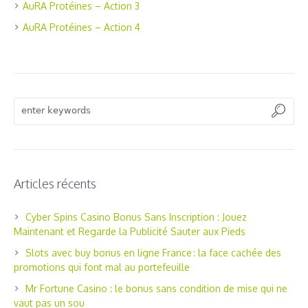
AuRA Protéines – Action 3
AuRA Protéines – Action 4
Articles récents
Cyber Spins Casino Bonus Sans Inscription : Jouez
Maintenant et Regarde la Publicité Sauter aux Pieds
Slots avec buy bonus en ligne France : la face cachée des
promotions qui font mal au portefeuille
Mr Fortune Casino : le bonus sans condition de mise qui ne
vaut pas un sou