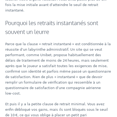
fois la mise initiale avant d’atteindre le seuil de retrait
instantané.
Pourquoi les retraits instantanés sont
souvent un leurre
Parce que la clause « retrait instantané » est conditionnée à la
réussite d’un labyrinthe administratif. Un site qui se veut
performant, comme Unibet, propose habituellement des
délais de traitement de moins de 24 heures, mais seulement
après que le joueur a satisfait toutes les exigences de mise,
confirmé son identité et parfois même passé un questionnaire
de satisfaction. Rien de plus « instantané » que de devoir
remplir un formulaire de vérification qui ressemble à un
questionnaire de satisfaction d’une compagnie aérienne
low‑cost.
Et puis il y a la petite clause de retrait minimal. Vous avez
enfin débloqué vos gains, mais ils sont bloqués sous le seuil
de 10 €, ce qui vous oblige à placer un petit pari