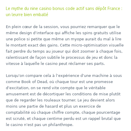
Le mythe du nine casino bonus code actif sans dépôt France :
un leurre bien emballé
En plein cœur de la session, vous pourriez remarquer que le
même design d’interface qui affiche les spins gratuits utilise
une police si petite que même un myope aurait du mal à lire
le montant exact des gains. Cette micro‑optimisation visuelle
fait perdre du temps au joueur qui doit zoomer à chaque fois,
ralentissant de façon subtile le processus de jeu et donc la
vitesse à laquelle le casino peut réclamer ses parts.
Lorsqu’on compare cela à l’expérience d’une machine à sous
comme Book of Dead, où chaque tour est une promesse
d’excitation, on se rend vite compte que le véritable
amusement est de décortiquer les conditions de mise plutôt
que de regarder les rouleaux tourner. Le jeu devient alors
moins une partie de hasard et plus un exercice de
comptabilité où chaque chiffre compte, chaque pourcentage
est scruté, et chaque centime perdu est un rappel brutal que
le casino n’est pas un philanthrope.