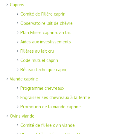
Caprins
Comité de Filière caprin
Observatoire lait de chèvre
Plan Filiere caprin-ovin lait
Aides aux investissements
Filières au lait cru
Code mutuel caprin
Réseau technique caprin
Viande caprine
Programme chevreaux
Engraisser ses chevreaux à la ferme
Promotion de la viande caprine
Ovins viande
Comité de filière ovin viande